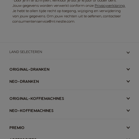
*Door je in te schrijven, verklaar je dat je 18 jaar of ouder bent.
Jouw gegevens worden verwerkt conform onze
Privacyverklaring.
Je hebt te allen tijde recht op toegang, wijziging en verwijdering
van jouw gegevens. Om jouw rechten uit te oefenen, contacteer
consumentenservice@nl.nestle.com.
LAND SELECTEREN
ORIGINAL-DRANKEN
NEO-DRANKEN
ORIGINAL-KOFFIEMACHINES
NEO-KOFFIEMACHINES
PREMIO