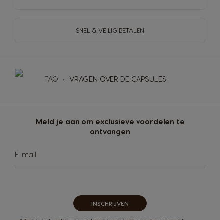
SNEL & VEILIG BETALEN
FAQ
VRAGEN OVER DE CAPSULES
Meld je aan om exclusieve voordelen te
ontvangen
Abonneer
E-mail
u
op
onze
nieuwsbrief
INSCHRIJVEN