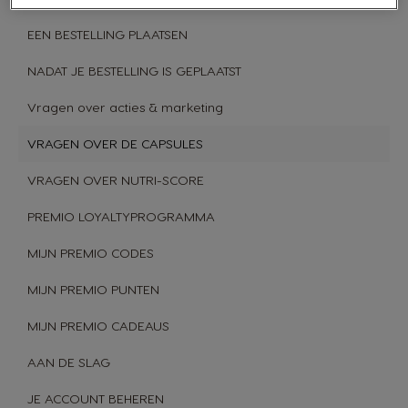
EEN BESTELLING PLAATSEN
NADAT JE BESTELLING IS GEPLAATST
Vragen over acties & marketing
VRAGEN OVER DE CAPSULES
VRAGEN OVER NUTRI-SCORE
PREMIO LOYALTYPROGRAMMA
MIJN PREMIO CODES
MIJN PREMIO PUNTEN
MIJN PREMIO CADEAUS
AAN DE SLAG
JE ACCOUNT BEHEREN