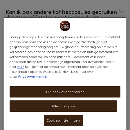
Kan ik ook andere koffiecapsules gebruiken
dan Nescafé Dolce Gusto capsules ?
Kunnen de capsules gerecycled worden?
Door op de knop « Alle cookies accepteren » te klikken, stemt u in met het
gebruik van onze cookies en de cookies van partnerbedrijven (of
gelijkaardige technologieën) om uw globale surfervaring op het web te
Verkopen jullie ook losse melkcapsules ?
verbeteren, om onze online bezoekers te meten en nuttige informatie te
verzamelen zodat wij, en onze partners, u advertenties kunnen
aanbieden die op uw interesses zijn afgestemd. Stel uw voorkeuren in
Waar kan ik mijn recyclezak inleveren ?
door
hier
te klikken of op eender welk moment door op « Cookies-
instellingen » op onze website te klikken. Lees meer over
onze
Privacyverklaring.
Hoe kan ik een recyclezak aanvragen ?
Alle cookies accepteren
Alles afwijzen
Vind
jouw
antwoord
Cookies-instellingen
Categorieën: