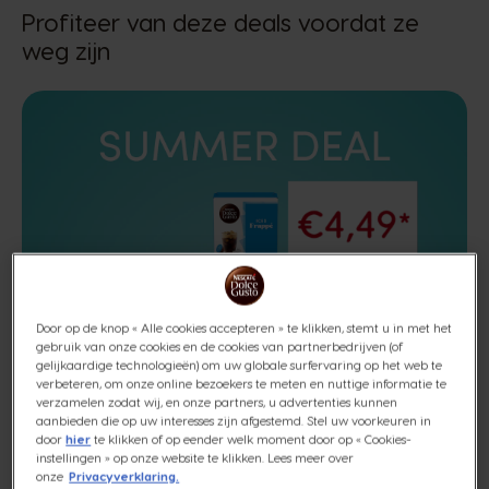
Profiteer van deze deals voordat ze
weg zijn
Door op de knop « Alle cookies accepteren » te klikken, stemt u in met het
gebruik van onze cookies en de cookies van partnerbedrijven (of
gelijkaardige technologieën) om uw globale surfervaring op het web te
verbeteren, om onze online bezoekers te meten en nuttige informatie te
verzamelen zodat wij, en onze partners, u advertenties kunnen
aanbieden die op uw interesses zijn afgestemd. Stel uw voorkeuren in
door
hier
te klikken of op eender welk moment door op « Cookies-
instellingen » op onze website te klikken. Lees meer over
onze
Privacyverklaring.