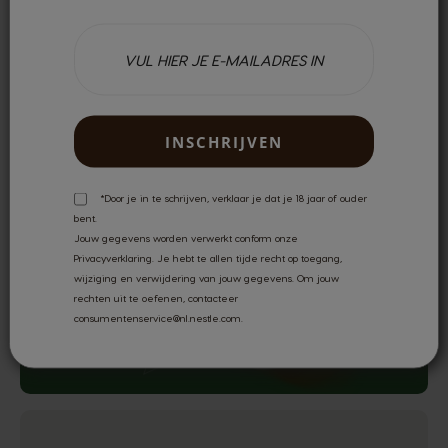
Bestel snel je
favorieten opnieuw
NU OPNIEUW BESTELLEN
INSCHRIJVEN
*Door je in te schrijven, verklaar je dat je 18 jaar of ouder
bent.
Jouw gegevens worden verwerkt conform onze
Privacyverklaring.
Je hebt te allen tijde recht op toegang,
wijziging en verwijdering van jouw gegevens. Om jouw
rechten uit te oefenen, contacteer
consumentenservice@nl.nestle.com.