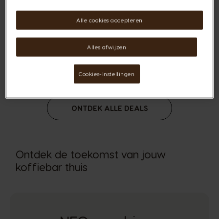
Alle cookies accepteren
SUMMER DEAL: €4,49/DOOS*
Alles afwijzen
Cookies-instellingen
ONTDEK ALLE DEALS
Ontdek de toekomst van jouw
koffiebar thuis