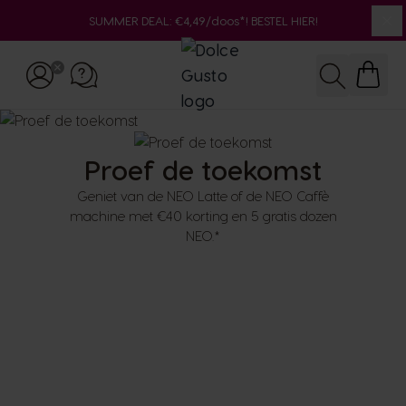
SUMMER DEAL: €4,49/doos*! BESTEL HIER!
Slu
Ga naar de inhoud
Zoeken
Proef de toekomst
Geniet van de NEO Latte of de NEO Caffè
machine met €40 korting en 5 gratis dozen
NEO.*