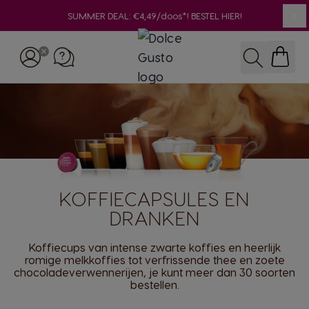
SUMMER DEAL: €4,49/doos*! BESTEL HIER!
Slu
Ga naar de inhoud
Zoeken
KOFFIECAPSULES EN
DRANKEN
Koffiecups van intense zwarte koffies en heerlijk
romige melkkoffies tot verfrissende thee en zoete
chocoladeverwennerijen, je kunt meer dan 30 soorten
bestellen.