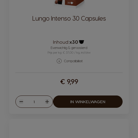
Lungo Intenso 30 Capsules
Inhoud:
x30
Pictogram capsule
Evenwichtig & geroosterd
Prijs per kg: € 37,00 / kg, incl btw
Compatibiliteit
€ 9,99
Hoeveelheid
IN WINKELWAGEN
Verlagen
Verhogen