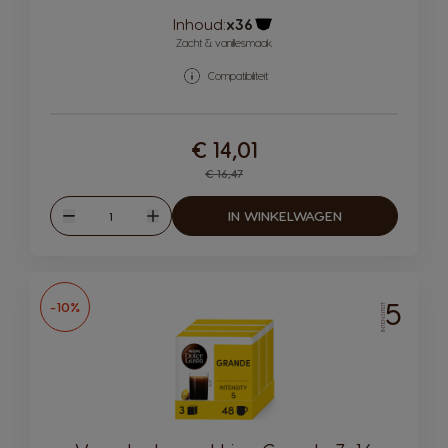
Inhoud:
x36
Pictogram capsule
Zacht & vanillesmaak
Compatibiliteit
€ 14,01
Regular Price
€ 16,47
Hoeveelheid
IN WINKELWAGEN
Verlagen
Verhogen
5
-10%
INTENSITEIT