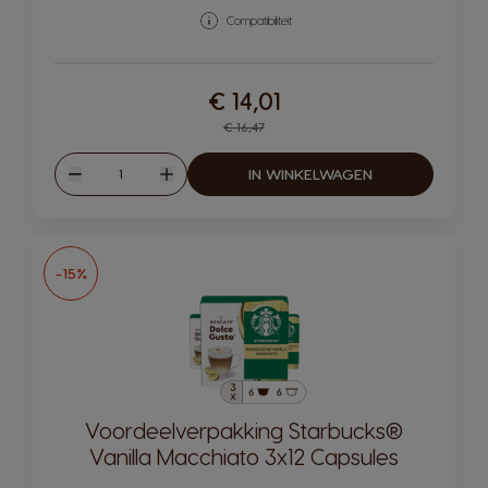
Compatibiliteit
€ 14,01
Regular Price
€ 16,47
Hoeveelheid
IN WINKELWAGEN
Verlagen
Verhogen
-15%
Voordeelverpakking Starbucks®
Vanilla Macchiato 3x12 Capsules