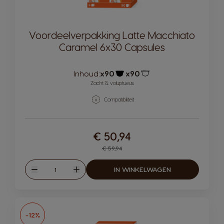
Voordeelverpakking Latte Macchiato
Caramel 6x30 Capsules
Inhoud:
x90
x90
Pictogram capsule
Pictogram capsule
Zacht & voluptueus
Compatibiliteit
€ 50,94
Regular Price
€ 59,94
Hoeveelheid
IN WINKELWAGEN
Verlagen
Verhogen
-12%