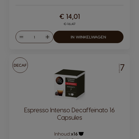
€ 14,01
Regular Price
€ 16,47
Hoeveelheid
IN WINKELWAGEN
Verlagen
Verhogen
7
DECAF
INTENSITEIT
Espresso Intenso Decaffeinato 16
Capsules
Inhoud:
x16