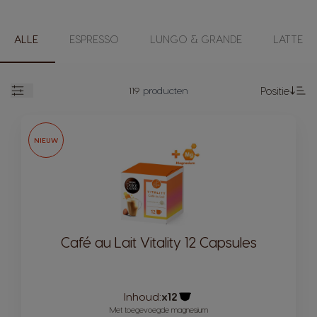
ALLE
ESPRESSO
LUNGO & GRANDE
LATTE
119
producten
Positie
open
Va
NIEUW
Café au Lait Vitality 12 Capsules
Inhoud:
x12
Pictogram capsule
Met toegevoegde magnesium