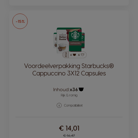
-15%
Voordeelverpakking Starbucks®
Cappuccino 3X12 Capsules
Inhoud:
x36
Pictogram capsule
Rijk & romig
Compatibiliteit
€ 14,01
Regular Price
€ 16,47