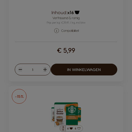
Inhoud:
x16
Pictogram capsule
Verfrissend & romig
Prijs per kg: €39,41 / kg, incl btw
Compatibiliteit
€ 5,99
Hoeveelheid
IN WINKELWAGEN
Verlagen
Verhogen
-15%