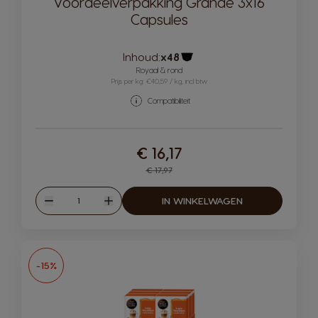
Voordeelverpakking Grande 3x16
Capsules
Inhoud:
x48
Pictogram capsule
Royaal & rond
Prijs per kg: €40,59 / kg, incl btw
Compatibiliteit
€ 16,17
Regular Price
€ 17,97
Hoeveelheid
IN WINKELWAGEN
Verlagen
Verhogen
-15%