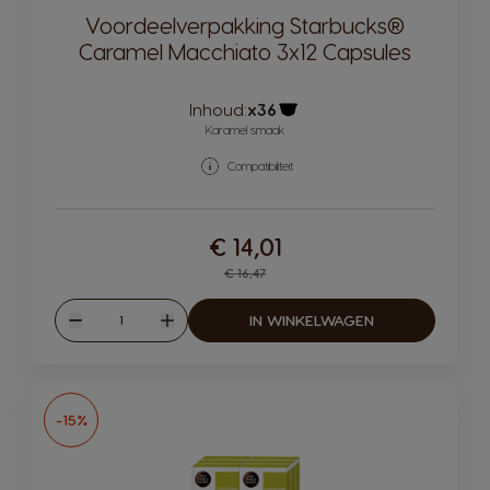
Voordeelverpakking Starbucks®
Caramel Macchiato 3x12 Capsules
Inhoud:
x36
Pictogram capsule
Karamel smaak
Compatibiliteit
€ 14,01
Regular Price
€ 16,47
Hoeveelheid
IN WINKELWAGEN
Verlagen
Verhogen
-15%