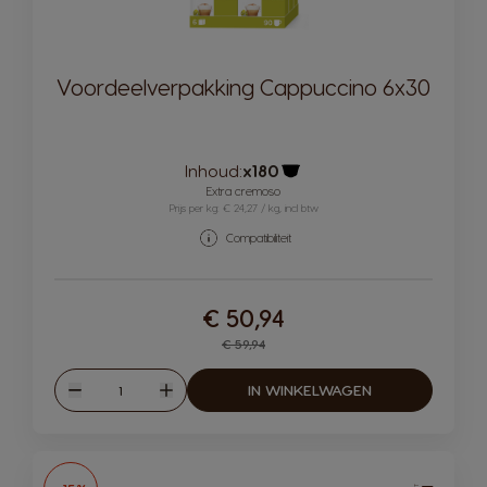
Voordeelverpakking Cappuccino 6x30
Inhoud:
x180
Pictogram capsule
Extra cremoso
Prijs per kg: € 24,27 / kg, incl btw
Compatibiliteit
€ 50,94
Regular Price
€ 59,94
Hoeveelheid
IN WINKELWAGEN
Verlagen
Verhogen