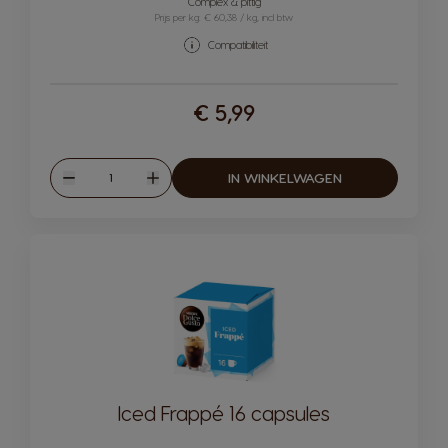
Pictogram capsule
Complex & pittig
Prijs per kg: € 60,38 / kg, incl btw
Compatibiliteit
€ 5,99
Hoeveelheid
IN WINKELWAGEN
Verlagen
Verhogen
Iced Frappé 16 capsules