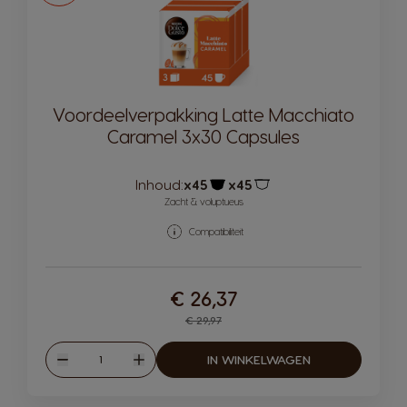
Voordeelverpakking Latte Macchiato
Caramel 3x30 Capsules
Inhoud:
x45
x45
Pictogram capsule
Pictogram capsule
Zacht & voluptueus
Compatibiliteit
€ 26,37
Regular Price
€ 29,97
Hoeveelheid
IN WINKELWAGEN
Verlagen
Verhogen