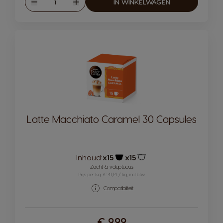
IN WINKELWAGEN
Verlagen
Verhogen
Latte Macchiato Caramel 30 Capsules
Inhoud:
x15
x15
Pictogram capsule
Pictogram capsule
Zacht & voluptueus
Prijs per kg: € 41,14 / kg, incl btw
Compatibiliteit
€ 9,99