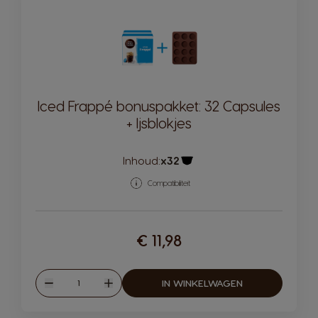
Iced Frappé bonuspakket: 32 Capsules
+ Ijsblokjes
Inhoud:
x32
Pictogram capsule
Compatibiliteit
€ 11,98
Hoeveelheid
IN WINKELWAGEN
Verlagen
Verhogen