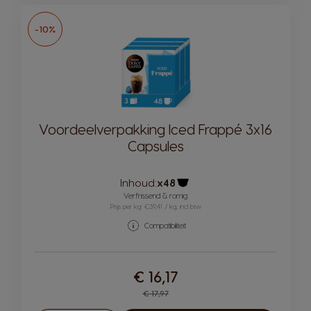
-10%
Voordeelverpakking Iced Frappé 3x16
Capsules
Inhoud:
x48
Pictogram capsule
Verfrissend & romig
Prijs per kg: €39,41 / kg, incl btw
Compatibiliteit
€ 16,17
Regular Price
€ 17,97