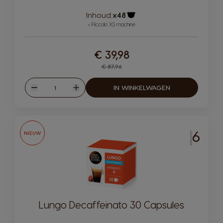
Inhoud:
x48
Pictogram capsule
+ Piccolo XS machine
€ 39,98
Regular Price
€ 87,96
Hoeveelheid
IN WINKELWAGEN
Verlagen
Verhogen
6
NIEUW
INTENSITEIT
Lungo Decaffeinato 30 Capsules