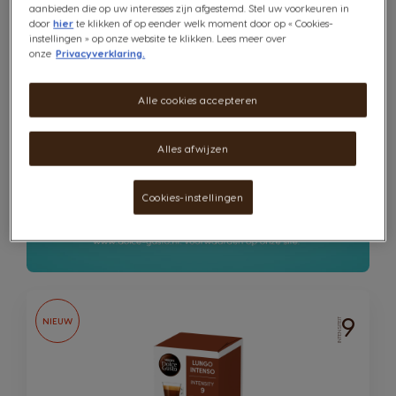
aanbieden die op uw interesses zijn afgestemd. Stel uw voorkeuren in
door
hier
te klikken of op eender welk moment door op « Cookies-
instellingen » op onze website te klikken. Lees meer over
onze
Privacyverklaring.
Alle cookies accepteren
Alles afwijzen
Cookies-instellingen
9
NIEUW
INTENSITEIT