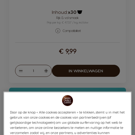
Inhoud:
x30
Pictogram capsule
Rijk & vol smaak
Prijs per kg: € 47,57 / kg, incl btw
Compatibiliteit
€ 9,99
Hoeveelheid
IN WINKELWAGEN
Verlagen
Verhogen
Door op de knop « Alle cookies accepteren » te klikken, stemt u in met het
gebruik van onze cookies en de cookies van partnerbedrijven (of
gelijkaardige technologieën) om uw globale surfervaring op het web te
verbeteren, om onze online bezoekers te meten en nuttige informatie te
verzamelen zodat wij, en onze partners, u advertenties kunnen