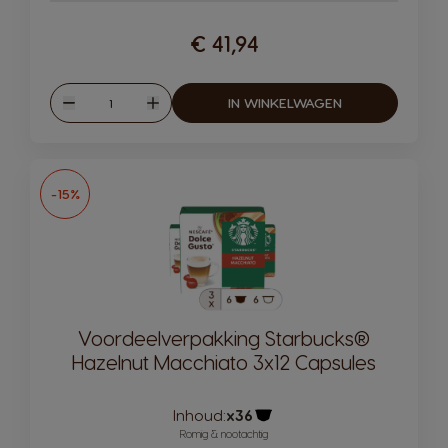
€ 41,94
Hoeveelheid
IN WINKELWAGEN
Verlagen
Verhogen
-15%
Voordeelverpakking Starbucks®
Hazelnut Macchiato 3x12 Capsules
Inhoud:
x36
Pictogram capsule
Romig & nootachtig