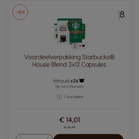
8
-15%
INTENSITEIT
Voordeelverpakking Starbucks®
House Blend 3x12 Capsules
Inhoud:
x36
Pictogram capsule
Rijk met toffeenoten
Compatibiliteit
€ 14,01
Regular Price
€ 16,47
Hoeveelheid