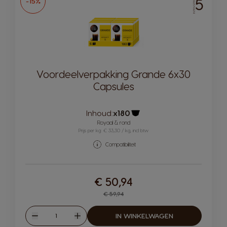
5
-15%
INTENSITEIT
Voordeelverpakking Grande 6x30
Capsules
Inhoud:
x180
Pictogram capsule
Royaal & rond
Prijs per kg: € 33,30 / kg, incl btw
Compatibiliteit
€ 50,94
Regular Price
€ 59,94
Hoeveelheid
IN WINKELWAGEN
Verlagen
Verhogen