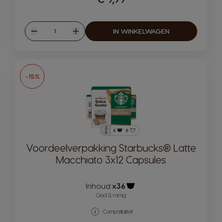
Hoeveelheid
IN WINKELWAGEN
Verlagen
Verhogen
-15%
Voordeelverpakking Starbucks® Latte
Macchiato 3x12 Capsules
Inhoud:
x36
Pictogram capsule
Glad & romig
Compatibiliteit