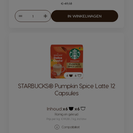
Regular Price
€ 49,18
Hoeveelheid
IN WINKELWAGEN
Verlagen
Verhogen
STARBUCKS® Pumpkin Spice Latte 12
Capsules
Inhoud:
x6
x6
Pictogram capsule
Pictogram capsule
Romig en gekruid
Prijs per kg: €44,88 / kg, incl btw
Compatibiliteit