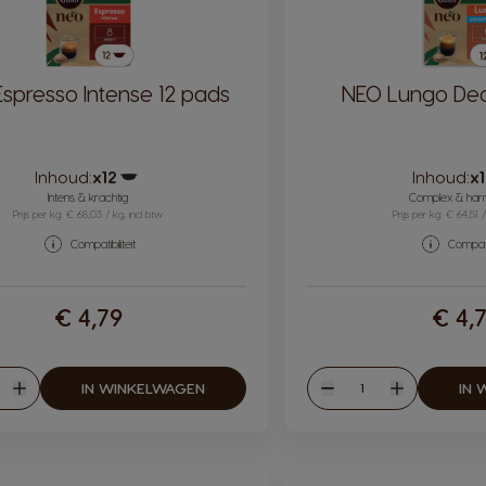
spresso Intense 12 pads
NEO Lungo Dec
Inhoud:
x12
Inhoud:
x
Pictogram capsule
Intens & krachtig
Complex & har
Prijs per kg: € 68,03 / kg, incl btw
Prijs per kg: € 64,51 /
Compatibiliteit
Compatib
€ 4,79
€ 4,
eelheid
Hoeveelheid
IN WINKELWAGEN
IN 
en
Verhogen
Verlagen
Verhogen