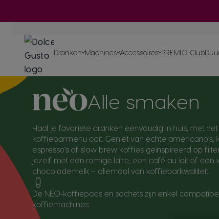
Infuser
Ga naar de inhoud
dranke
ORIGINAL dranken
machi
ORIGINAL machines
Dranken
Machines
Accessoires
PREMIO Club
Duu
Alle smaken
Recycle je ORIGINAL
Composteerbare pads & sa
Onze initiatieven
Blog
Recepten
Ontdek alle accessoires
Ontdek een groot assortime
NEO
machines
heerlijke thee met je ORIG
Haal je favoriete dranken eenvoudig in huis, met het
machine
Proef de toek
koffiebarmenu ooit. Geniet van echte americano’s, 
espresso’s of slow brew koffies geïnspireerd op filt
jezelf met een romige latte, een café au lait of ee
chocolademelk – allemaal van koffiebarkwaliteit.
De NEO-koffiepads en sachets zijn enkel compatib
koffiemachines.
.