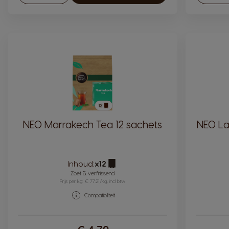
NEO Marrakech Tea 12 sachets
NEO La
Inhoud:
x12
Pictogram capsule
Zoet & verfrissend
Prijs per kg: € 77.21/kg, incl btw
Compatibiliteit