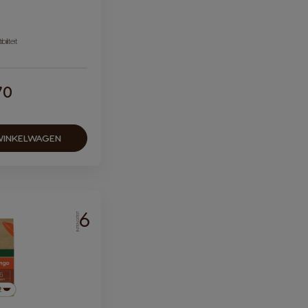
iliteit
70
ular Price
WINKELWAGEN
6
INTENSITEIT