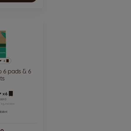
 6 pads & 6
ts
x6
ictogram capsule
Pictogram capsule
sterd
/ kg, incl btw
iliteit