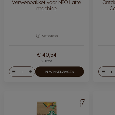
Verwenpakket voor NEO Latte
Ontd
machine
Ca
Compatibiliteit
€ 40,54
Regular Price
€ 49,90
Hoeveelheid
Hoev
IN WINKELWAGEN
Verlagen
Verhogen
Verlag
7
INTENSITEIT