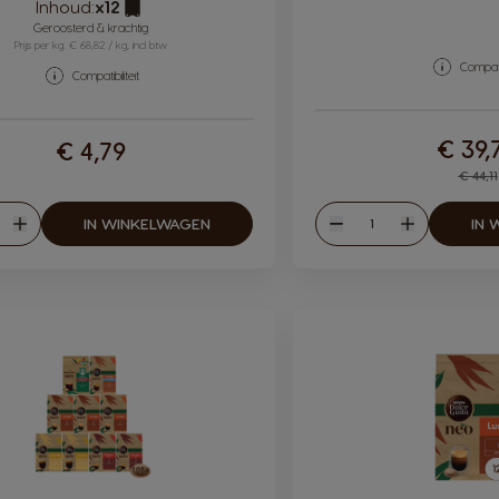
Inhoud:
x12
Pictogram capsule
Geroosterd & krachtig
Prijs per kg: € 68,82 / kg, incl btw
Compatib
Compatibiliteit
€ 39,
€ 4,79
Reg
€ 44,11
eelheid
Hoeveelheid
IN WINKELWAGEN
IN 
en
Verhogen
Verlagen
Verhogen