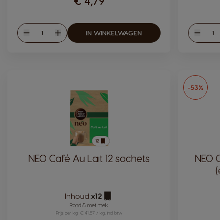
€ 4,79
Hoeveelheid
Hoev
IN WINKELWAGEN
Verlagen
Verhogen
Verlag
-53%
NEO Café Au Lait 12 sachets
NEO C
(
Inhoud:
x12
Pictogram capsule
Rond & met melk
Prijs per kg: € 41,57 / kg, incl btw