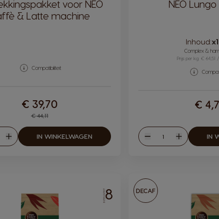
ekkingspakket voor NEO
NEO Lungo 
ffè & Latte machine
Inhoud:
x
Complex & har
Prijs per kg: € 64,51 /
Compatibiliteit
Compatib
€ 39,70
€ 4,
Regular Price
€ 44,11
eelheid
Hoeveelheid
IN WINKELWAGEN
IN 
en
Verhogen
Verlagen
Verhogen
8
DECAF
INTENSITEIT