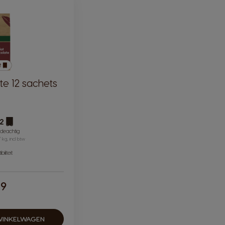
e 12 sachets
12
Pictogram capsule
deachtig
/ kg, incl btw
iliteit
79
WINKELWAGEN