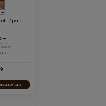
af 12 pads
12
Pictogram capsule
monieus
 kg, incl btw
iliteit
79
WINKELWAGEN