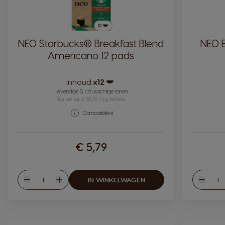
NEO Starbucks® Breakfast Blend
NEO E
Americano 12 pads
Inhoud:
x12
Pictogram capsule
Levendige & citrusachtige tonen
Prijs per kg: € 55,79 / kg, incl btw
Compatibiliteit
€ 5,79
Hoeveelheid
Hoev
IN WINKELWAGEN
Verlagen
Verhogen
Verlag