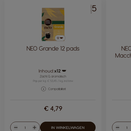
5
INTENSITEIT
NEO Grande 12 pads
NEO
Macch
Inhoud:
x12
Pictogram capsule
Zacht & aromatisch
Prijs per kg: € 53,45 / kg, incl btw
Compatibiliteit
€ 4,79
Hoeveelheid
Hoev
IN WINKELWAGEN
Verlagen
Verhogen
Verlag