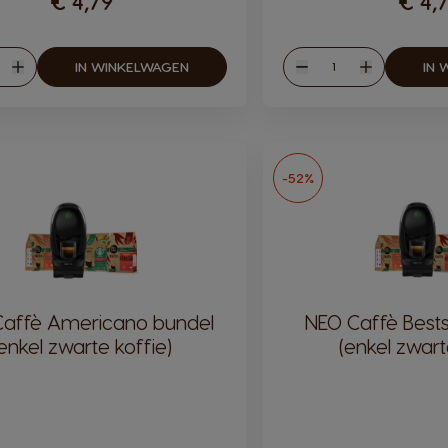
€ 4,79
€ 4,
eelheid
Hoeveelheid
IN WINKELWAGEN
IN 
en
Verhogen
Verlagen
Verhogen
-52%
affè Americano bundel
NEO Caffè Bests
enkel zwarte koffie)
(enkel zwart