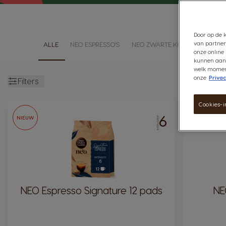
Door op de k
van partner
ALLE
NEO ESPRESSO'S
NEO ZWARTE KOFFIES
NEO 
onze online 
kunnen aanb
welk moment 
onze
Privac
Filters
open
Cookies-i
6
NIEUW
NIEUW
INTENSITEIT
NEO Espresso Signature 12 pads
NE