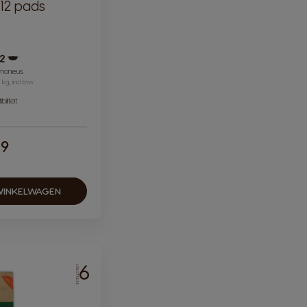
12 pads
12
Pictogram capsule
monieus
 kg, incl btw
iliteit
79
WINKELWAGEN
6
INTENSITEIT