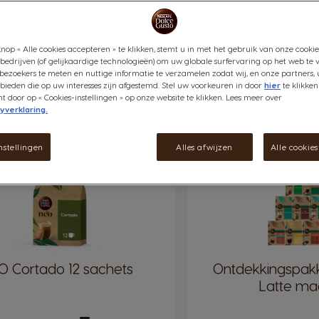
nop « Alle cookies accepteren » te klikken, stemt u in met het gebruik van onze cookie
bedrijven (of gelijkaardige technologieën) om uw globale surfervaring op het web te 
LATTES
NEO THEE
NEO CHOCOMELK
NEO DECAF
NEO STARB
bezoekers te meten en nuttige informatie te verzamelen zodat wij, en onze partners, 
ieden die op uw interesses zijn afgestemd. Stel uw voorkeuren in door
hier
te klikken
door op « Cookies-instellingen » op onze website te klikken. Lees meer over
yverklaring.
nstellingen
Alles afwijzen
Alle cookie
-10%
O Cortado 12 sachets
Ontdekkingspak
Latte ma