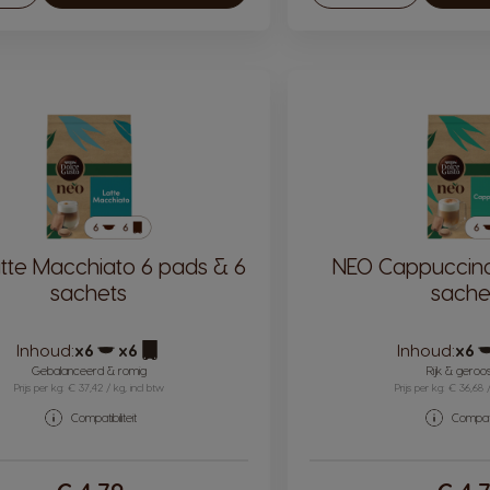
tte Macchiato 6 pads & 6
NEO Cappuccino
sachets
sache
Inhoud:
x6
x6
Inhoud:
x6
Pictogram capsule
Pictogram capsule
P
Gebalanceerd & romig
Rijk & geroo
Prijs per kg: € 37,42 / kg, incl btw
Prijs per kg: € 36,68 
Compatibiliteit
Compatib