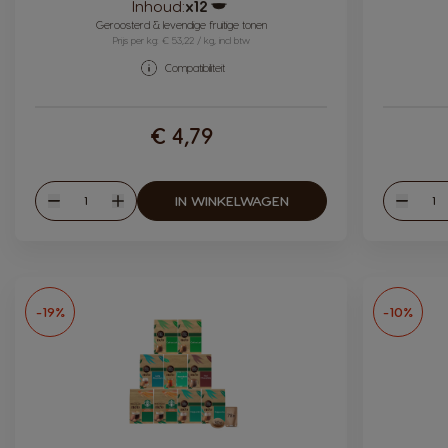
Inhoud:
x12
Pictogram capsule
Geroosterd & levendige fruitige tonen
Prijs per kg: € 53,22 / kg, incl btw
Compatibiliteit
€ 4,79
Hoeveelheid
Hoev
IN WINKELWAGEN
Verlagen
Verhogen
Verlag
-19%
-10%