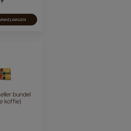
79
WINKELWAGEN
eller bundel
e koffie)