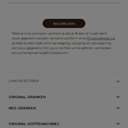
op
onze
nieuwsbrief
INSCHRIJVEN
*Door je in te schrijven, verklaar je dat je 18 jaar of ouder bent.
Jouw gegevens worden verwerkt conform onze
Privacyverklaring.
Je hebt te allen tijde recht op toegang, wijziging en verwijdering
van jouw gegevens. Om jouw rechten uit te oefenen, contacteer
consumentenservice@nl.nestle.com.
LAND SELECTEREN
ORIGINAL-DRANKEN
NEO-DRANKEN
ORIGINAL-KOFFIEMACHINES