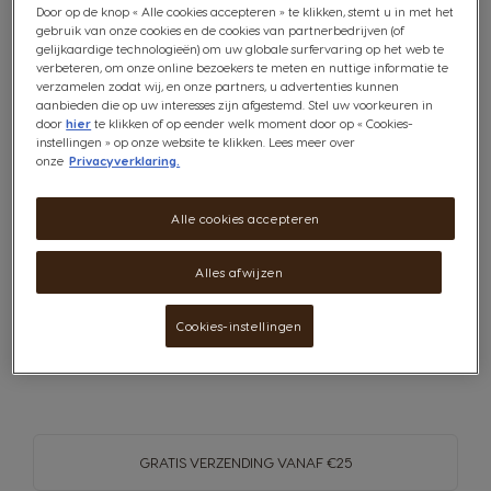
Door op de knop « Alle cookies accepteren » te klikken, stemt u in met het
ertoe om gedurende
15
gebruik van onze cookies en de cookies van partnerbedrijven (of
jaar
, gemiddeld na
gelijkaardige technologieën) om uw globale surfervaring op het web te
aankoop, alle
verbeteren, om onze online bezoekers te meten en nuttige informatie te
technische reserveonderdelen van het overgrote
verzamelen zodat wij, en onze partners, u advertenties kunnen
deel van de producten* beschikbaar te houden.
aanbieden die op uw interesses zijn afgestemd. Stel uw voorkeuren in
Om jouw NESCAFÉ Dolce Gusto machine te laten
door
hier
te klikken of op eender welk moment door op « Cookies-
repareren - tijdens of na de garantieperiode – kun
instellingen » op onze website te klikken. Lees meer over
onze
Privacyverklaring.
je hier een erkende professionele reparateur
vinden:
Reparaties | Krups
* Meer dan 96% van de producten die door de
Alle cookies accepteren
Groupe SEB in Europa in 2021 werden verkocht,
voldeden aan de 10 jarige verbintenis die gold tot 31
december 2021. Deze is sinds 1 januari 2022
Alles afwijzen
vervangen door een verbintenis van 15 jaar tegen
een eerlijke prijs.
Cookies-instellingen
GRATIS VERZENDING VANAF €25