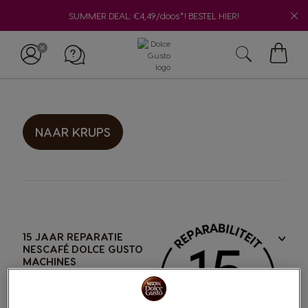
SUMMER DEAL: €4,49/doos*! BESTEL HIER!
Winke
NAAR KRUPS
15 JAAR REPARATIE
NESCAFÉ DOLCE GUSTO
MACHINES
KRUPS verbindt zich