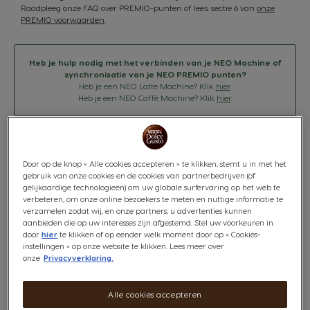
Raadpleeg onze
FAQ over PREMIO-punten
of lees sectie 6 van
onze
PREMIO voorwaarden
.
Heb je hulp nodig met het verbinden van je NEO Machine of
synchronisatie van je NEO PREMIO punten?
Heb je een NEO Latte Machine? Klik
hier
.
Heb je een NEO Caffè Machine? Klik
hier
.
Door op de knop « Alle cookies accepteren » te klikken, stemt u in met het
gebruik van onze cookies en de cookies van partnerbedrijven (of
gelijkaardige technologieën) om uw globale surfervaring op het web te
verbeteren, om onze online bezoekers te meten en nuttige informatie te
verzamelen zodat wij, en onze partners, u advertenties kunnen
aanbieden die op uw interesses zijn afgestemd. Stel uw voorkeuren in
door
hier
te klikken of op eender welk moment door op « Cookies-
instellingen » op onze website te klikken. Lees meer over
onze
Privacyverklaring.
Alle cookies accepteren