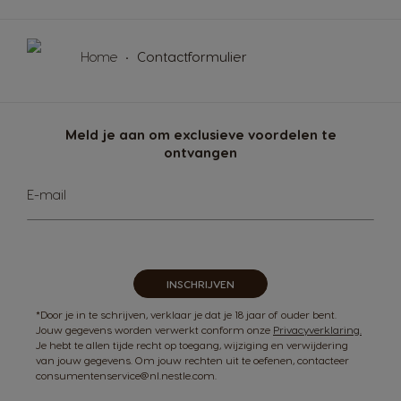
Home
Contactformulier
Meld je aan om exclusieve voordelen te
ontvangen
Abonneer
E-mail
u
op
onze
nieuwsbrief
INSCHRIJVEN
*Door je in te schrijven, verklaar je dat je 18 jaar of ouder bent.
Jouw gegevens worden verwerkt conform onze
Privacyverklaring.
Je hebt te allen tijde recht op toegang, wijziging en verwijdering
van jouw gegevens. Om jouw rechten uit te oefenen, contacteer
consumentenservice@nl.nestle.com.