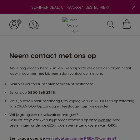
SUMMER DEAL: €4,49/doos*! BESTEL HIER!
Winke
Neem contact met ons op
Als je nog vragen hebt, kun je kijken bij onze veelgestelde vragen. Staat
jouw vraag hier niet bij, neem dan contact op met ons.
Mail ons via
consumentenservice@nl.nestle.com
Bel ons op
0800 365 2348
.
We zijn bereikbaar maandag t/m vrijdag van 08.00-18.00 en op zaterdag
van 09.00-15.00. Op zondag en feestdagen zijn we gesloten.
Wil je graag een recyclezak aanvragen?
Je kunt recyclezakken bij je order bestellen op onze
website
. Voor
bestellingen onder de €25 vragen we verzendkosten van €4,95.
Een vraag over de
vervaldatum van je PREMIO-punten
?