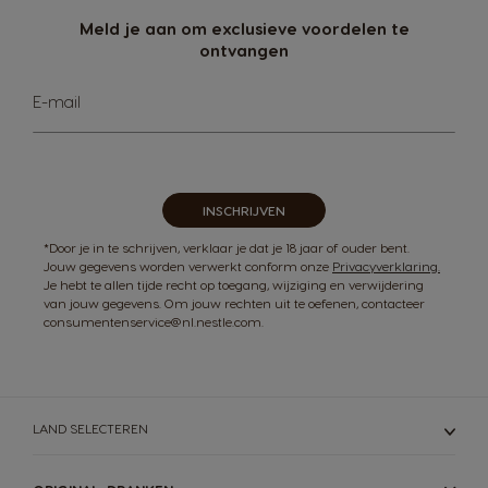
Meld je aan om exclusieve voordelen te
ontvangen
Abonneer
E-mail
u
op
onze
nieuwsbrief
INSCHRIJVEN
*Door je in te schrijven, verklaar je dat je 18 jaar of ouder bent.
Jouw gegevens worden verwerkt conform onze
Privacyverklaring.
Je hebt te allen tijde recht op toegang, wijziging en verwijdering
van jouw gegevens. Om jouw rechten uit te oefenen, contacteer
consumentenservice@nl.nestle.com.
LAND SELECTEREN