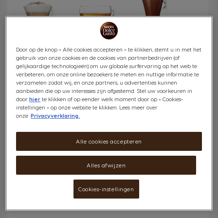
Latte en
Chocolademelk
Thee
Cappuccino
Door op de knop « Alle cookies accepteren » te klikken, stemt u in met het
Alle dranken bekijken
gebruik van onze cookies en de cookies van partnerbedrijven (of
gelijkaardige technologieën) om uw globale surfervaring op het web te
verbeteren, om onze online bezoekers te meten en nuttige informatie te
verzamelen zodat wij, en onze partners, u advertenties kunnen
aanbieden die op uw interesses zijn afgestemd. Stel uw voorkeuren in
door
hier
te klikken of op eender welk moment door op « Cookies-
instellingen » op onze website te klikken. Lees meer over
onze
Privacyverklaring.
ONTWORPEN VOOR HET RECYCLEN
VAN CAPSULES
Alle cookies accepteren
Onze capsules zijn gevuld met gebrande
en gemalen koffie van het NESCAFÉ plan.
Alles afwijzen
Ontdek meer
Cookies-instellingen