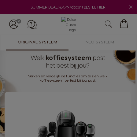
SUMMER DEAL: €4,49/doos*! BESTEL HIER!
Winke
ORIGINAL SYSTEEM
NEO SYSTEEM
Welk
koffiesysteem
past
het best bij jou?
Verken en vergelijk de functies om te zien welk
koffiesysteem perfect bij jou past.