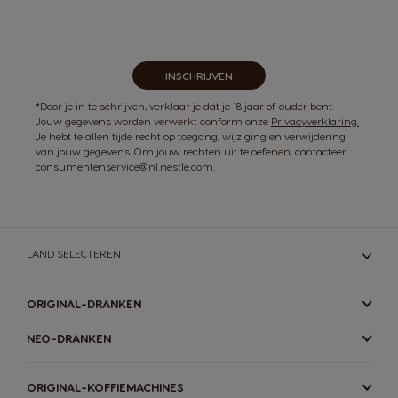
op
onze
nieuwsbrief
INSCHRIJVEN
*Door je in te schrijven, verklaar je dat je 18 jaar of ouder bent.
Jouw gegevens worden verwerkt conform onze
Privacyverklaring.
Je hebt te allen tijde recht op toegang, wijziging en verwijdering
van jouw gegevens. Om jouw rechten uit te oefenen, contacteer
consumentenservice@nl.nestle.com.
LAND SELECTEREN
ORIGINAL-DRANKEN
NEO-DRANKEN
ORIGINAL-KOFFIEMACHINES