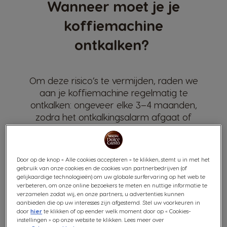
Wanneer moet je je
koffiemachine
ontkalken?
Om deze risico’s te vermijden, raden we
aan je koffiemachine regelmatig te
ontkalken: ongeveer elke 3–4 maanden,
zodra het ontkalkingsalarm afgaat of
wanneer je merkt dat de waterdruk
afneemt.
Door op de knop « Alle cookies accepteren » te klikken, stemt u in met het
gebruik van onze cookies en de cookies van partnerbedrijven (of
gelijkaardige technologieën) om uw globale surfervaring op het web te
verbeteren, om onze online bezoekers te meten en nuttige informatie te
verzamelen zodat wij, en onze partners, u advertenties kunnen
aanbieden die op uw interesses zijn afgestemd. Stel uw voorkeuren in
door
hier
te klikken of op eender welk moment door op « Cookies-
instellingen » op onze website te klikken. Lees meer over