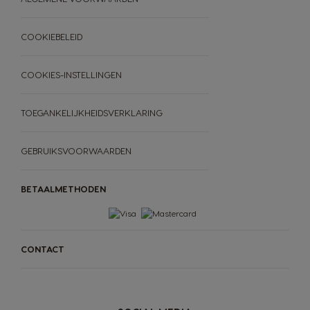
Vergelijking machines
machines
COOKIEBELEID
COOKIES-INSTELLINGEN
TOEGANKELIJKHEIDSVERKLARING
GEBRUIKSVOORWAARDEN
BETAALMETHODEN
CONTACT