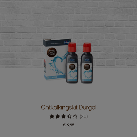
Ontkalkingskit Durgol
Waardering:
(20)
68%
€ 9,95