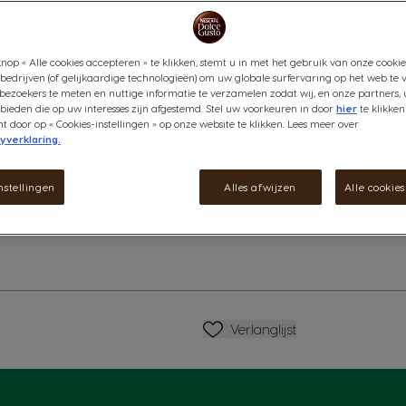
Inhoud:
x6
x6
Pictogram capsule
Pictogram caps
nop « Alle cookies accepteren » te klikken, stemt u in met het gebruik van onze cookie
Geniet nu thuis van deze comb
bedrijven (of gelijkaardige technologieën) om uw globale surfervaring op het web te 
fluweelzacht melkschuim.
bezoekers te meten en nuttige informatie te verzamelen zodat wij, en onze partners, 
ieden die op uw interesses zijn afgestemd. Stel uw voorkeuren in door
hier
te klikken
Bekijk ingrediënten
door op « Cookies-instellingen » op onze website te klikken. Lees meer over
yverklaring.
€ 5,79
matie
nstellingen
Alles afwijzen
Alle cookie
Verlagen
Hoeveelheid
V
Verlanglijstje
Verlanglijst