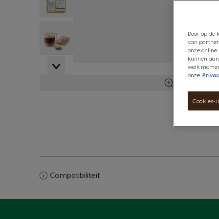
View larger image
Door op de k
van partner
onze online 
kunnen aanb
View larger image
welk moment 
onze
Privac
Meer infor
Cookies-i
Compatibiliteit