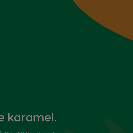
e karamel.
cchiato die je in elke