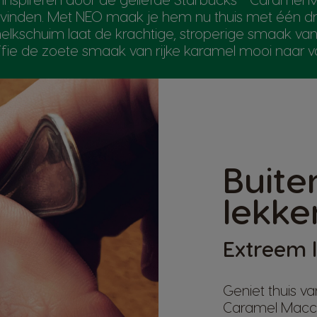
 vinden. Met NEO maak je hem nu thuis met één d
melkschuim laat de krachtige, stroperige smaak v
fie de zoete smaak van rijke karamel mooi naar 
Buit
lekker
Extreem 
Geniet thuis v
Caramel Macch