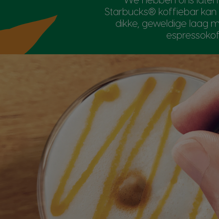
Starbucks® koffiebar kan
dikke, geweldige laag 
espressokof