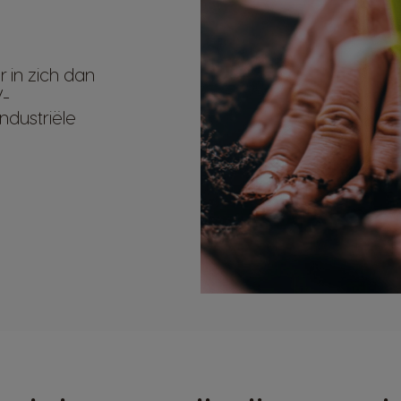
in zich dan
V-
ndustriële