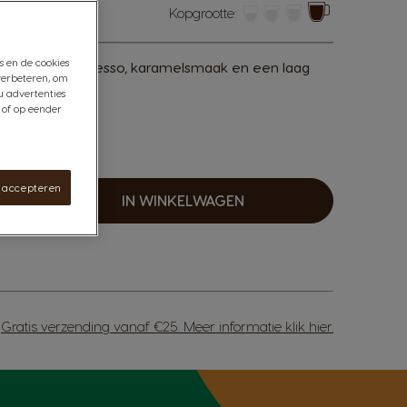
Kopgrootte:
ule
s en de cookies
inatie van espresso, karamelsmaak en een laag
verbeteren, om
u advertenties
 of op eender
s accepteren
IN WINKELWAGEN
erhogen
Gratis verzending vanaf €25. Meer informatie
klik hier
.