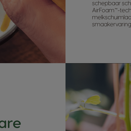
schepbaar schu
AirFoam™-techn
melkschuimla
smaakervaring 
are