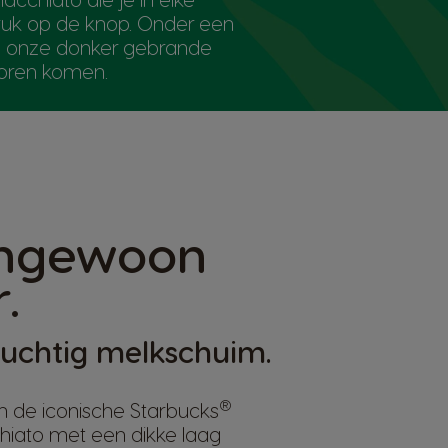
ruk op de knop. Onder een
an onze donker gebrande
voren komen.
engewoon
.
luchtig melkschuim.
®
an de iconische Starbucks
iato met een dikke laag