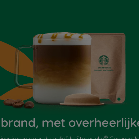
brand, met overheerlijk
®
inspireren door de geliefde Starbucks
Caramel Ma