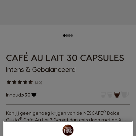
CAFÉ AU LAIT 30 CAPSULES
Intens & Gebalanceerd
(36)
Inhoud:
x30
Pictogram capsule
®
Kan jij geen genoeg krijgen van de NESCAFÉ
Dolce
®
Gusto
Café Au Lait? Geniet dan extra lang met de XL-
verpakking van intense koffie en zachte melk, verpakt in
één koffiecupje.