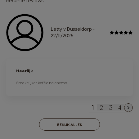
Recente reviews
Letty v Dusseldorp
-
22/11/2025
Heerlijk
Smakelijker koffie na chemo
1
2
3
4
U lees momente
Pagina
Pagina
Pagina
BEKIJK ALLES