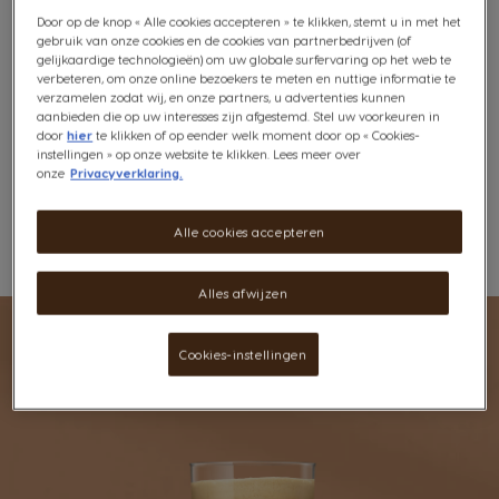
Bekijk ingrediënten
Door op de knop « Alle cookies accepteren » te klikken, stemt u in met het
gebruik van onze cookies en de cookies van partnerbedrijven (of
€ 9,99
gelijkaardige technologieën) om uw globale surfervaring op het web te
verbeteren, om onze online bezoekers te meten en nuttige informatie te
verzamelen zodat wij, en onze partners, u advertenties kunnen
aanbieden die op uw interesses zijn afgestemd. Stel uw voorkeuren in
door
hier
te klikken of op eender welk moment door op « Cookies-
instellingen » op onze website te klikken. Lees meer over
Gratis verzending vanaf €25. Meer informatie
klik hier
.
onze
Privacyverklaring.
Compatibiliteit
Alle cookies accepteren
Verlanglijstje
Verlanglijst
Alles afwijzen
Cookies-instellingen