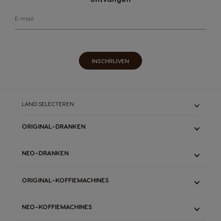
E-mail
INSCHRIJVEN
LAND SELECTEREN
ORIGINAL-DRANKEN
ALLE
NEO-DRANKEN
ESPRESSO
LUNGO & GRANDE
ALLE
ORIGINAL-KOFFIEMACHINES
LATTE
ESPRESSO
STARBUCKS
ZWARTE KOFFIE
ALLE
DECAFFEINATO
NEO-KOFFIEMACHINES
LATTE
GENIO S TOUCH
CHOCOLADEMELK
THEE