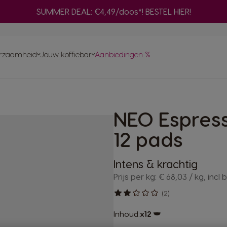
SUMMER DEAL: €4,49/doos*! BESTEL HIER!
Adapter
n
nes
Ve
ma
rzaamheid
Jouw koffiebar
Aanbiedingen %
Bereid een selectie zwarte NEO-koffies
met je ORIGINAL-machine
Snel opnieuw
bestellen
Hu
Vind het beste systeem
voor jou
ma
NAL capsules
Composteer je NEO pad
chets voor
NEO Espress
en
ent aan
GINAL-
12 pads
omst
Intens & krachtig
Prijs per kg: € 68,03 / kg, incl 
(2)
Inhoud:
x12
Pictogram capsule