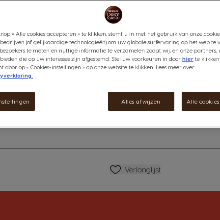
Ervaar de krachtige smaak van 
Deze koffie bestaat uit een me
nop « Alle cookies accepteren » te klikken, stemt u in met het gebruik van onze cookie
hout en is speciaal gebrand vo
bedrijven (of gelijkaardige technologieën) om uw globale surfervaring op het web te 
Bekijk ingrediënten
bezoekers te meten en nuttige informatie te verzamelen zodat wij, en onze partners, 
ieden die op uw interesses zijn afgestemd. Stel uw voorkeuren in door
hier
te klikken
door op « Cookies-instellingen » op onze website te klikken. Lees meer over
€ 4,79
yverklaring.
matie
nstellingen
Alles afwijzen
Alle cookie
Verlagen
Hoeveelheid
V
Verlanglijstje
Verlanglijst