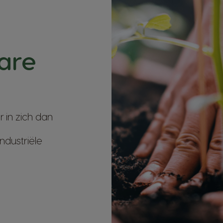
are
in zich dan
ndustriële