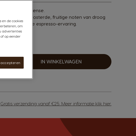
de Espresso Intense.
lange van geroosterde, fruitige noten van droog
s en de cookies
or een intensere espresso-ervaring.
verbeteren, om
u advertenties
 of op eender
IN WINKELWAGEN
s accepteren
erhogen
Gratis verzending vanaf €25. Meer informatie
klik hier
.