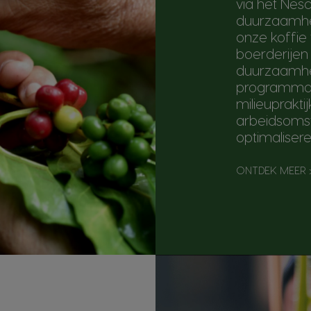
via het Nesc
duurzaamhe
onze koffie
boerderijen
duurzaamhe
programma's
milieuprakti
arbeidsoms
optimaliser
ONTDEK MEER