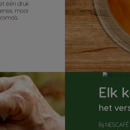
et één druk
tense, mooi
aroma's.
Elk 
het ver
Bij NESCAFÉ