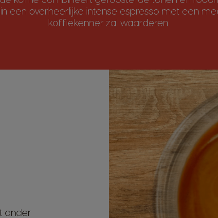
rt in een overheerlijke intense espresso met een m
koffiekenner zal waarderen.
t onder