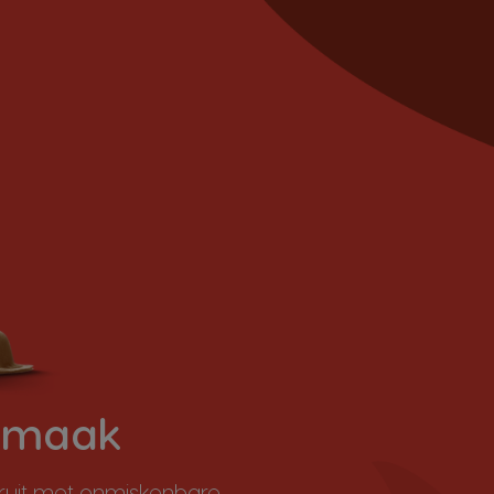
 smaak
ruit met onmiskenbare