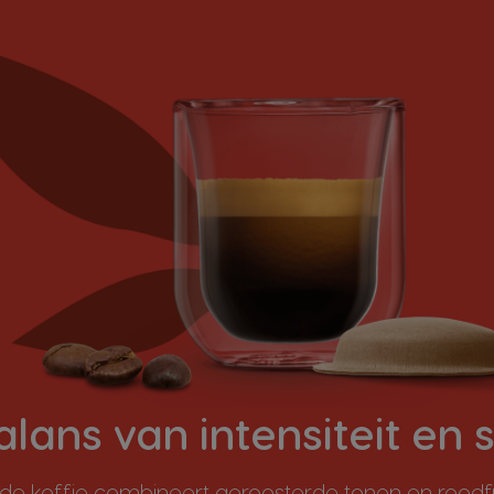
alans van intensiteit en
 koffie combineert geroosterde tonen en roodf