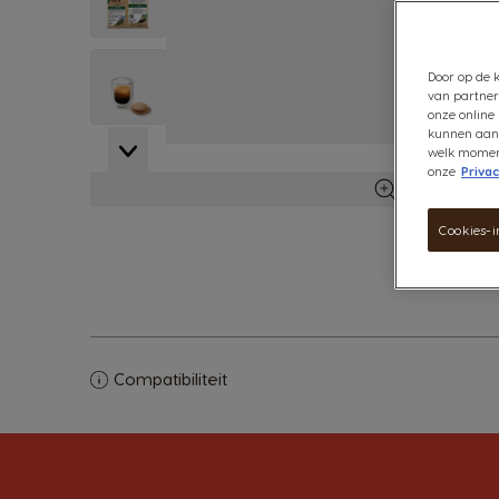
View larger image
Door op de k
van partner
onze online 
kunnen aanb
View larger image
welk moment 
onze
Privac
Meer infor
Cookies-i
Compatibiliteit