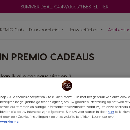
Adapter
SUMMER DEAL: €4,49/doos*! BESTEL HIER!
V
m
Composteer je NEO pad
Snel opnieuw
PREMIO Club
Duurzaamheid
Jouw koffiebar
Aanbiedin
Bereid een selectie zwarte NEO-
bestellen
koffies met je ORIGINAL-machine
H
m
capsules
Vind het beste systeem
voor jou
JN PREMIO CADEAUS
ets voor
t aan
NAL-
mst
kan ik alle cadeaus vinden ?
erken betalingen met een creditcard ?
nop « Alle cookies accepteren » te klikken, stemt u in met het gebruik van onze cookie
bedrijven (of gelijkaardige technologieën) om uw globale surfervaring op het web te 
bezoekers te meten en nuttige informatie te verzamelen zodat wij, en onze partners, 
 valuta worden aanvaard voor betalingen met credi
ieden die op uw interesses zijn afgestemd. Stel uw voorkeuren in door
hier
te klikken
door op « Cookies-instellingen » op onze website te klikken. Lees meer over
yverklaring.
er zal ik de levering ontvangen en door welke ver