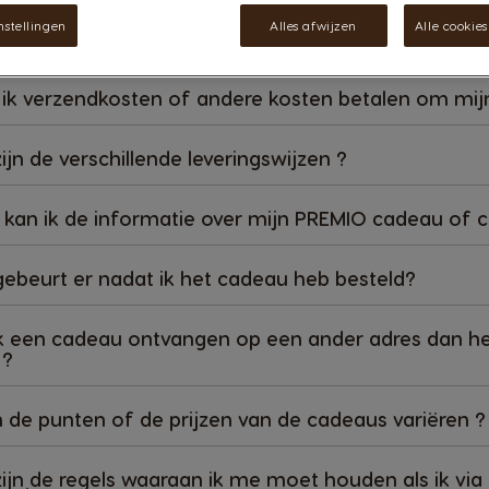
nstellingen
Alles afwijzen
Alle cookie
kan ik mijn cadeaus laten bezorgen ?
ik verzendkosten of andere kosten betalen om mij
ijn de verschillende leveringswijzen ?
kan ik de informatie over mijn PREMIO cadeau of 
ebeurt er nadat ik het cadeau heb besteld?
k een cadeau ontvangen op een ander adres dan he
 ?
n de punten of de prijzen van de cadeaus variëren ?
ijn de regels waaraan ik me moet houden als ik via