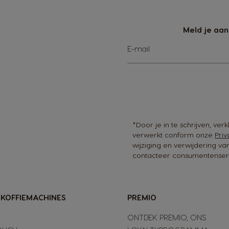
Meld je aan
Abonneer
E-mail
u
op
onze
nieuwsbrief
*Door je in te schrijven, ve
verwerkt conform onze
Priv
wijziging en verwijdering v
contacteer consumentenserv
-KOFFIEMACHINES
PREMIO
ONTDEK PREMIO, ONS