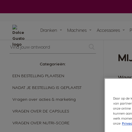
Infuser
machines
dranken
ORIGINAL dranken
ORIGINAL machines
Dranken
Machines
Accessoires
Vind
jouw
Recycle je ORIGINAL 
Onze initiatieven
Blog
Recepten
MI
antwoord
Ontdek alle accessoires
Composteerbare pads & sach
Ontdek een groot assortimen
NEO
machines
heerlijke thee met je ORIGI
Categorieën:
machine
Proef de toeko
EEN BESTELLING PLAATSEN
Waar 
NADAT JE BESTELLING IS GEPLAATST
Hoe w
Door op de k
Vragen over acties & marketing
van partner
onze online 
Welke
VRAGEN OVER DE CAPSULES
kunnen aanb
welk moment 
VRAGEN OVER NUTRI-SCORE
onze
Privac
Wanne