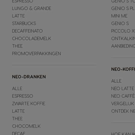
ESPRESSO
GENIO S T
LUNGO & GRANDE
GENIO S P
LATTE
MINI ME
STARBUCKS
GENIO S
DECAFFEINATO
PICCOLO X
CHOCOLADEMELK
ONTKALKI
THEE
AANBIEDIN
PROMOVERPAKKINGEN
NEO-KOFF
NEO-DRANKEN
ALLE
ALLE
NEO LATTE
ESPRESSO
NEO CAFFÈ
ZWARTE KOFFIE
VERGELIJK
LATTE
ONTDEK N
THEE
CHOCOMELK
DECAF
HOE KAN I