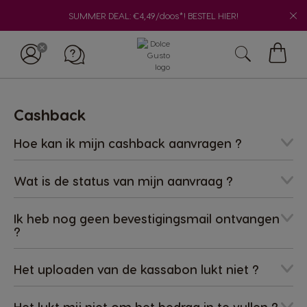
SUMMER DEAL: €4,49/doos*! BESTEL HIER!
Winke
Cashback
Hoe kan ik mijn cashback aanvragen ?
Wat is de status van mijn aanvraag ?
Ik heb nog geen bevestigingsmail ontvangen
?
Het uploaden van de kassabon lukt niet ?
Het lukt mij niet om het bedrag in te vullen ?