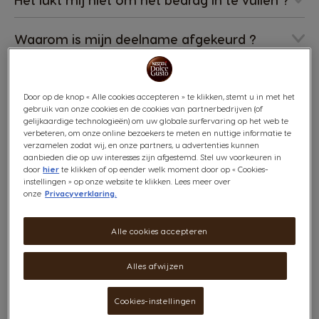
Waarom is mijn deelname afgekeurd ?
Ik heb mijn uitbetaling nog niet ontvangen ?
Door op de knop « Alle cookies accepteren » te klikken, stemt u in met het
gebruik van onze cookies en de cookies van partnerbedrijven (of
Kan ik per post of E-mail mijn cashback
gelijkaardige technologieën) om uw globale surfervaring op het web te
aanvraag indienen ?
verbeteren, om onze online bezoekers te meten en nuttige informatie te
verzamelen zodat wij, en onze partners, u advertenties kunnen
aanbieden die op uw interesses zijn afgestemd. Stel uw voorkeuren in
Kan ik meerdere cashbacks aanvragen ?
door
hier
te klikken of op eender welk moment door op « Cookies-
instellingen » op onze website te klikken. Lees meer over
onze
Privacyverklaring.
Bij welke winkels kan ik mijn machine
inkopen om mee te kunnen doen aan de
Alle cookies accepteren
cashback ?
Alles afwijzen
Cookies-instellingen
Vind
jouw