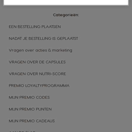
antwoord
Categorieën:
EEN BESTELLING PLAATSEN
NADAT JE BESTELLING IS GEPLAATST
Vragen over acties & marketing
VRAGEN OVER DE CAPSULES
VRAGEN OVER NUTRI-SCORE
PREMIO LOYALTYPROGRAMMA
MIJN PREMIO CODES
MIJN PREMIO PUNTEN
MIJN PREMIO CADEAUS