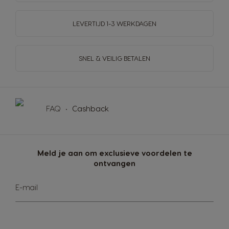
LEVERTIJD 1-3 WERKDAGEN
SNEL & VEILIG BETALEN
FAQ
Cashback
Meld je aan om exclusieve voordelen te
ontvangen
Abonneer
E-mail
u
op
onze
nieuwsbrief