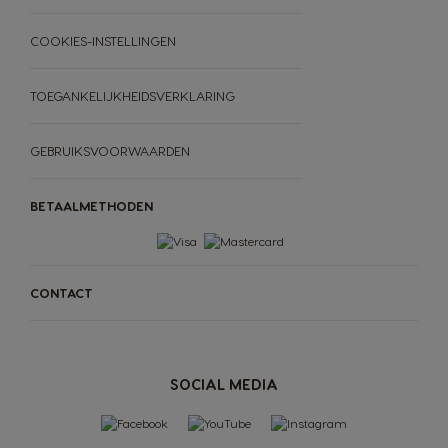
COOKIES-INSTELLINGEN
TOEGANKELIJKHEIDSVERKLARING
GEBRUIKSVOORWAARDEN
BETAALMETHODEN
CONTACT
MACHINES
DRANKEN
ACCESSOIRES
ORIGINAL MACHINES
ORIGINAL DRANKEN
MACHINES
DRANKEN
SOCIAL MEDIA
DUURZAAMHEID
Proef de toekomst
JOUW KOFFIEBAR