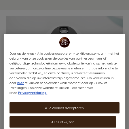
Door op de knop « Alle cookies accepteren » te klikken, stemt u in met het
gebruik van onze cookies en de cookies van partnerbedrijven (of
gelijkaardige technologieën) om uw globale surfervaring op het web te
verbeteren, om onze online bezoekers te meten en nuttige informatie te
verzamelen zodat wij, en onze partners, u advertenties kunnen
aanbieden die op uw interesses zijn afgestemd. Stel uw voorkeuren in
door
hier
te klikken of op eender welk moment door op « Cookies-
instellingen » op onze website te klikken. Lees meer over
onze
Privacyverklaring.
Vul het waterreservoir bij en schuif het terug op zijn
plaats. Druk nu op de startknop om verder te gaan met
Alle cookies accepteren
de bereiding van je favoriete drank.
Is de startknop nog steeds blauw? Waarschijnlijk heeft
Alles afwijzen
je koffiemachine dan een technisch probleem. Neem