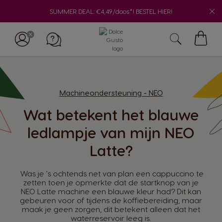
SUMMER DEAL: €4,49/doos*! BESTEL HIER!
Winke
Machineondersteuning - NEO
Wat betekent het blauwe
ledlampje van mijn NEO
Latte?
Was je 's ochtends net van plan een cappuccino te
zetten toen je opmerkte dat de startknop van je
NEO Latte machine een blauwe kleur had? Dit kan
gebeuren voor of tijdens de koffiebereiding, maar
maak je geen zorgen, dit betekent alleen dat het
waterreservoir leeg is.