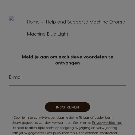
Home
Help and Support / Machine Errors /
Machine Blue Light
Meld je aan om exclusieve voordelen te
ontvangen
Abonneer
E-mail
u
op
onze
nieuwsbrief
INSCHRIJVEN
*Door je in te schrijven, verklaar je dat je 18 jaar of ouder bent.
Jouw gegevens worden verwerkt conform onze
Privacyverklaring.
Je hebt te allen tijde recht op toegang, wijziging en verwijdering
van jouw gegevens. Om jouw rechten uit te oefenen, contacteer