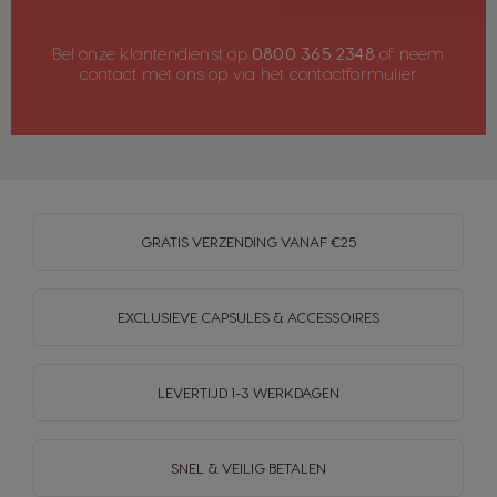
Bel onze klantendienst op
0800 365 2348
of neem
contact met ons op via het
contactformulier
GRATIS VERZENDING VANAF €25
EXCLUSIEVE CAPSULES & ACCESSOIRES
LEVERTIJD 1-3 WERKDAGEN
SNEL & VEILIG BETALEN