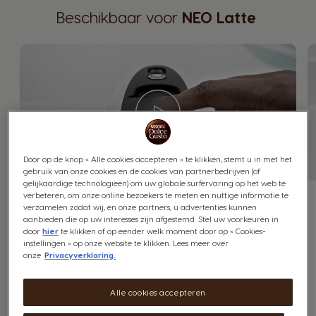
Beschikbaar voor
NEO Latte
Door op de knop « Alle cookies accepteren » te klikken, stemt u in met het
gebruik van onze cookies en de cookies van partnerbedrijven (of
gelijkaardige technologieën) om uw globale surfervaring op het web te
verbeteren, om onze online bezoekers te meten en nuttige informatie te
verzamelen zodat wij, en onze partners, u advertenties kunnen
Hoe stel ik mijn NEO Latte
aanbieden die op uw interesses zijn afgestemd. Stel uw voorkeuren in
machine snel in?
door
hier
te klikken of op eender welk moment door op « Cookies-
instellingen » op onze website te klikken. Lees meer over
onze
Privacyverklaring.
Alle cookies accepteren
EERSTE GEBRUIK