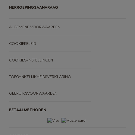
HERROEPINGSAANVRAAG
ALGEMENE VOORWAARDEN
COOKIEBELEID
COOKIES-INSTELLINGEN
TOEGANKELIJKHEIDSVERKLARING
GEBRUIKSVOORWAARDEN
BETAALMETHODEN
MACHINES
DRANKEN
ACCESSOIRES