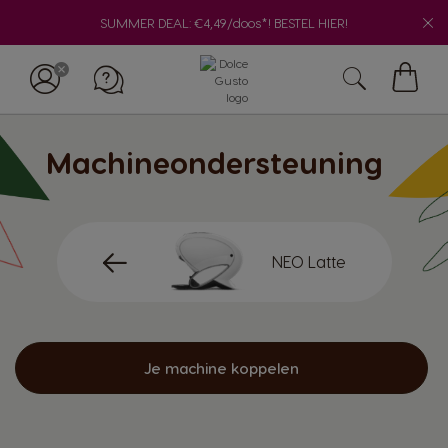
SUMMER DEAL: €4,49/doos*! BESTEL HIER!
Winke
Machineondersteuning
NEO Latte
Je machine koppelen