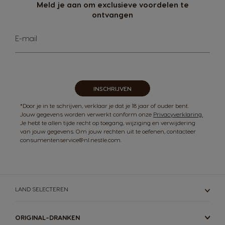
Meld je aan om exclusieve voordelen te
ontvangen
Abonneer
E-mail
u
op
onze
nieuwsbrief
INSCHRIJVEN
*Door je in te schrijven, verklaar je dat je 18 jaar of ouder bent.
Jouw gegevens worden verwerkt conform onze
Privacyverklaring.
Je hebt te allen tijde recht op toegang, wijziging en verwijdering
van jouw gegevens. Om jouw rechten uit te oefenen, contacteer
consumentenservice@nl.nestle.com.
LAND SELECTEREN
ORIGINAL-DRANKEN