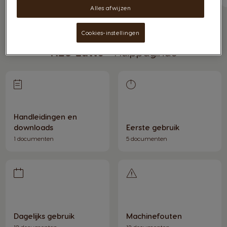
Alles afwijzen
Cookies-instellingen
NEO Latte
- Hulppagina's
Handleidingen en
downloads
Eerste gebruik
1 documenten
5 documenten
Dagelijks gebruik
Machinefouten
12 documenten
12 documenten