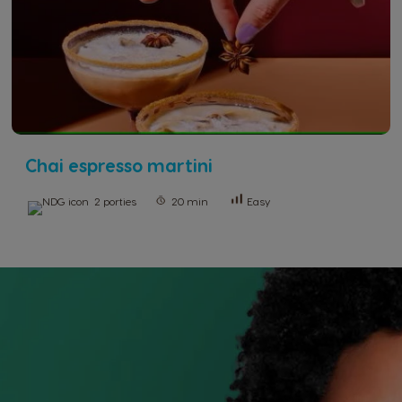
Chai espresso martini
2 porties
20 min
Easy