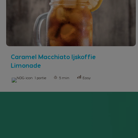
Caramel Macchiato Ijskoffie
Limonade
1 portie
5 min
Easy