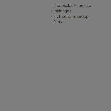
- 2 capsules Espresso
- Ijsklontjes
- E.v.t. caramelsiroop
- Rietje