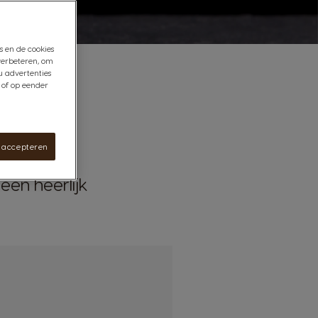
s en de cookies
verbeteren, om
u advertenties
 of op eender
s accepteren
een heerlijk