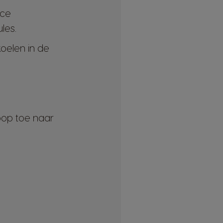
lce
les.
koelen in de
oop toe naar