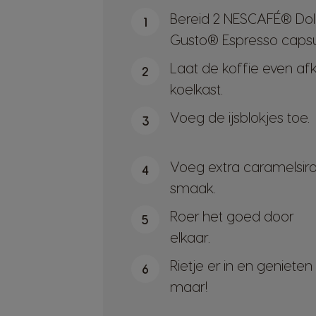
Bereid 2 NESCAFÉ® Do
1
Gusto® Espresso capsu
Laat de koffie even af
2
koelkast.
Voeg de ijsblokjes toe.
3
Voeg extra caramelsir
4
smaak.
Roer het goed door
5
elkaar.
Rietje er in en genieten
6
maar!