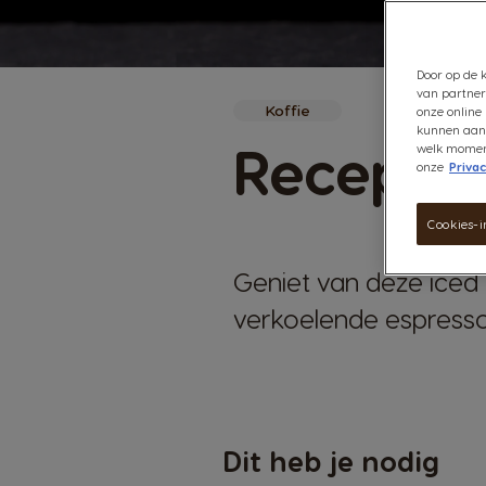
Door op de k
van partner
Koffie
onze online 
kunnen aanb
Recept I
welk moment 
onze
Privac
Cookies-i
Geniet van deze iced 
verkoelende espresso
Dit heb je nodig