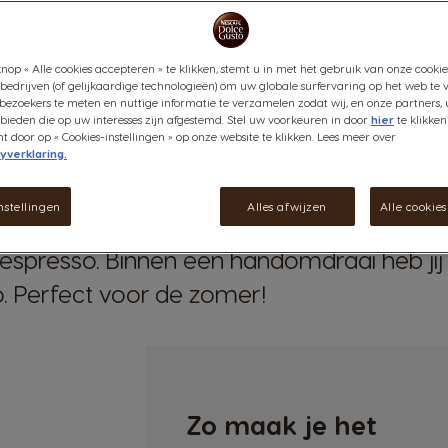
nop « Alle cookies accepteren » te klikken, stemt u in met het gebruik van onze cookie
bedrijven (of gelijkaardige technologieën) om uw globale surfervaring op het web te 
bezoekers te meten en nuttige informatie te verzamelen zodat wij, en onze partners, 
ieden die op uw interesses zijn afgestemd. Stel uw voorkeuren in door
hier
te klikken
ced Espresso
door op « Cookies-instellingen » op onze website te klikken. Lees meer over
yverklaring.
nstellingen
Alles afwijzen
Alle cookie
espresso. Binnen een handomdraai heb jij 
. Perfect voor de zomer!
Zo maak je het