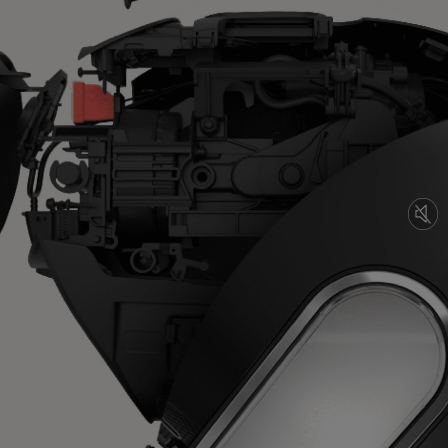
NIEUW: langzame extractie
voor filterkoffies
Je favoriete filterkoffies hebben nog nooit zo lekker
gesmaakt. Dankzij de langzame extractie zet NEO de
koffiearoma's op delicate wijze om zo je favoriete slow brew