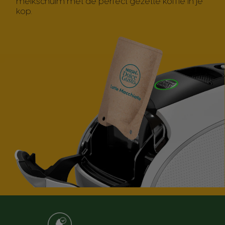
melkschuim met de perfect gezette koffie in je
kop.