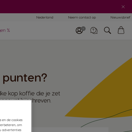
ergelijking
Nederland
Neem contact op
Nieuwsbrief
achines
Wi
gen %
ulp & onderhoud
achines
Telefoneer ons
0800 365 2348
 punten?
e kop koffie die je zet
ccount bijschreven.
s en de cookies
verbeteren, om
u advertenties