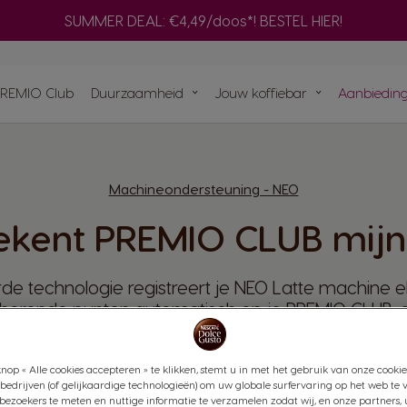
Adapter
SUMMER DEAL: €4,49/doos*! BESTEL HIER!
V
m
Composteer je NEO pad
Snel opnieuw
PREMIO Club
Duurzaamheid
Jouw koffiebar
Aanbiedin
Bereid een selectie zwarte NEO-
bestellen
koffies met je ORIGINAL-machine
H
m
capsules
Vind het beste systeem
voor jou
ets voor
t aan
Machineondersteuning - NEO
NAL-
mst
ekent PREMIO CLUB mijn
e technologie registreert je NEO Latte machine elk
horende punten automatisch op je PREMIO CLUB-a
nop « Alle cookies accepteren » te klikken, stemt u in met het gebruik van onze cookie
bedrijven (of gelijkaardige technologieën) om uw globale surfervaring op het web te 
bezoekers te meten en nuttige informatie te verzamelen zodat wij, en onze partners, 