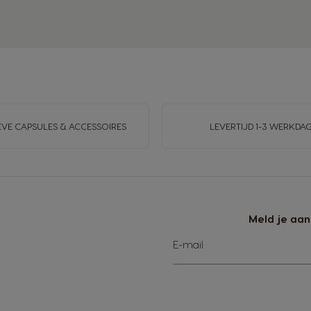
EVE CAPSULES & ACCESSOIRES
LEVERTIJD 1-3 WERKDA
Meld je aan
Abonneer
E-mail
u
op
onze
nieuwsbrief