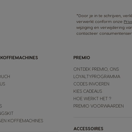
*Door je in te schrijven, ve
verwerkt conform onze
Priv
wijziging en verwijdering v
contacteer consumentenserv
-KOFFIEMACHINES
PREMIO
ONTDEK PREMIO, ONS
OUCH
LOYALTYPROGRAMMA
LUS
CODES INVOEREN
KIES CADEAUS
HOE WERKT HET ?
S
PREMIO VOORWAARDEN
NGSKIT
GEN KOFFIEMACHINES
ACCESSOIRES