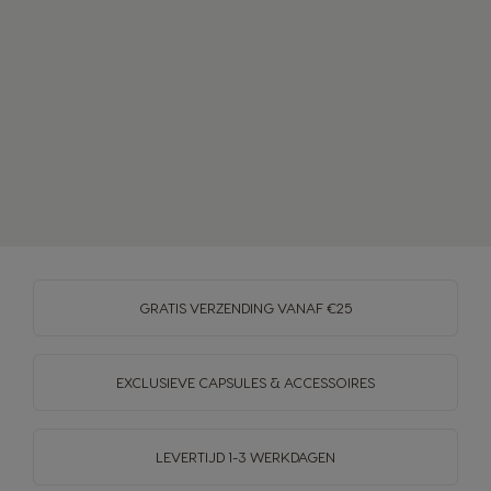
Spanish
German
Belgium
Belgium
French
Dutch
Brazil
Bulgaria
Portuguese
Bulgarian
Caribbean
Chile
English
Spanish
GRATIS VERZENDING VANAF €25
Colombia
Costa Rica
EXCLUSIEVE CAPSULES & ACCESSOIRES
Spanish
Spanish
LEVERTIJD 1-3 WERKDAGEN
Croatia
Czechia