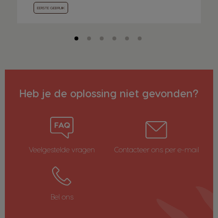
EERSTE GEBRUIK
Heb je de oplossing niet gevonden?
Veelgestelde vragen
Contacteer ons per e-mail
Bel ons