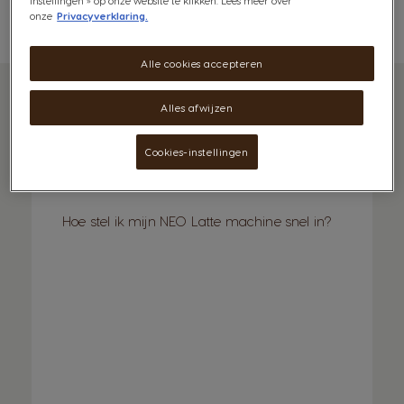
instellingen » op onze website te klikken. Lees meer over
onze
Privacyverklaring.
Alle cookies accepteren
Alles afwijzen
Gerelateerde
hulppagina's
Cookies-instellingen
Hoe stel ik mijn NEO Latte machine snel in?