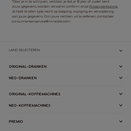
Guatemala
Honduras
*Door je in te schrijven, verklaar je dat je 18 jaar of ouder bent.
Jouw gegevens worden verwerkt conform onze
Privacyverklaring.
Spanish
Spanish
Je hebt te allen tijde recht op toegang, wijziging en verwijdering
van jouw gegevens. Om jouw rechten uit te oefenen, contacteer
consumentenservice@nl.nestle.com.
Hong Kong
Hong Kong
English
Chinese
LAND SELECTEREN
Hungary
Indonesia
Hungarian
Indonesian
ORIGINAL-DRANKEN
NEO-DRANKEN
Italy
Japan
Italian
Japanese
ORIGINAL-KOFFIEMACHINES
NEO-KOFFIEMACHINES
Korea
Latvia
Korean
Latvian
PREMIO