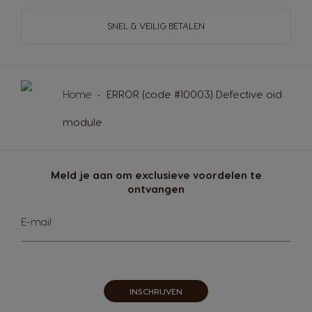
Croatian
Czech
SNEL & VEILIG BETALEN
Denmark
Ecuador
Dannish
Spanish
Home
ERROR (code #10003) Defective oid
module
El Salvador
Estonia
Spanish
Estonian
Meld je aan om exclusieve voordelen te
Finland
France
ontvangen
Finnish
French
Abonneer
E-mail
u
op
Germany
Greece
onze
nieuwsbrief
German
Greek
INSCHRIJVEN