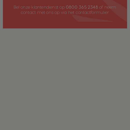
Bel onze klantendienst op
0800 365 2348
of neem
contact met ons op via het
contactformulier