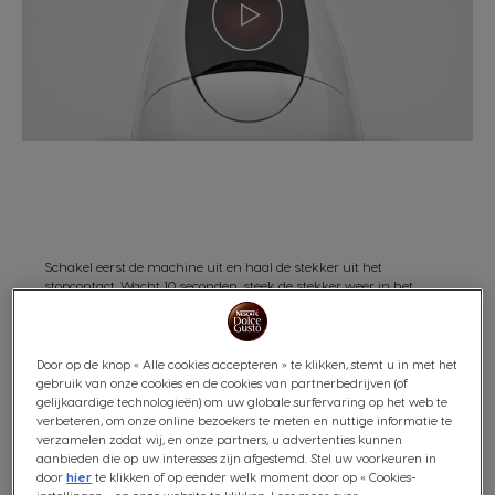
Schakel eerst de machine uit en haal de stekker uit het
stopcontact. Wacht 10 seconden, steek de stekker weer in het
stopcontact en zet de machine aan.
Blijft de startknop op je NEO Latte machine nog steeds rood
branden? Waarschijnlijk heeft je machine dan een technisch
Door op de knop « Alle cookies accepteren » te klikken, stemt u in met het
probleem.
gebruik van onze cookies en de cookies van partnerbedrijven (of
gelijkaardige technologieën) om uw globale surfervaring op het web te
Neem contact op met onze consumentenservice via 0800 365 2348
verbeteren, om onze online bezoekers te meten en nuttige informatie te
(ma t/m vr 08.00-18.00, za 09.00-15.00, zo gesloten). Vermeld dat je
verzamelen zodat wij, en onze partners, u advertenties kunnen
machine de fout 'n2-error-10003' heeft, en ons team zal hun best
aanbieden die op uw interesses zijn afgestemd. Stel uw voorkeuren in
doen het probleem op te lossen.
door
hier
te klikken of op eender welk moment door op « Cookies-