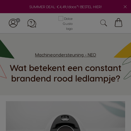
SUMMER DEAL: €4,49/doos*! BESTEL HIER!
Winke
Machineondersteuning - NEO
Wat betekent een constant
brandend rood ledlampje?