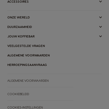
ACCESSOIRES
Lithuania
Malaysia
Lithuanian
Malay
ONZE WERELD
Malta
Mexico
DUURZAAMHEID
Maltese
Spanish
JOUW KOFFIEBAR
VEELGESTELDE VRAGEN
Netherland
Nicaragua
Dutch
Spanish
ALGEMENE VOORWAARDEN
HERROEPINGSAANVRAAG
Norway
Panama
Norwegian
Spanish
ALGEMENE VOORWAARDEN
Paraguay
Peru
COOKIEBELEID
Spanish
Spanish
COOKIES-INSTELLINGEN