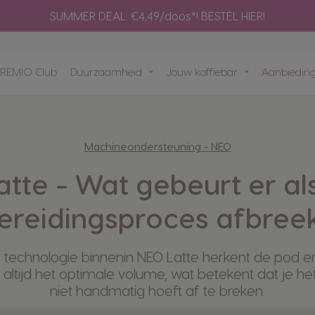
Adapter
SUMMER DEAL: €4,49/doos*! BESTEL HIER!
V
m
Composteer je NEO pad
Snel opnieuw
PREMIO Club
Duurzaamheid
Jouw koffiebar
Aanbiedin
Bereid een selectie zwarte NEO-
bestellen
koffies met je ORIGINAL-machine
H
m
capsules
Vind het beste systeem
voor jou
ets voor
t aan
Machineondersteuning - NEO
NAL-
mst
tte - Wat gebeurt er als
ereidingsproces afbree
echnologie binnenin NEO Latte herkent de pod e
t altijd het optimale volume, wat betekent dat je h
niet handmatig hoeft af te breken.