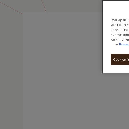
Door op de k
van partner
onze online 
kunnen aanb
welk moment 
onze
Privac
Cookies-i