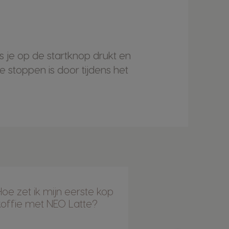
s je op de startknop drukt en
 stoppen is door tijdens het
Hoe zet ik mijn eerste kop
Hoe spoel ik 
koffie met NEO Latte?
Latte machin