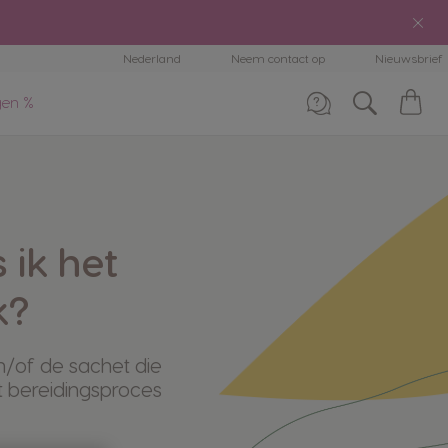
ergelijking
Nederland
Neem contact op
Nieuwsbrief
achines
Wi
gen %
ulp & onderhoud
achines
Telefoneer ons
0800 365 2348
 ik het
k?
n/of de sachet die
et bereidingsproces