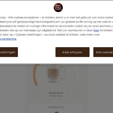
nop « Alle cookies accepteren » te klikken, stemt u in met het gebruik van onze cookie
bedrijven (of gelijkaardige technologieën) om uw globale surfervaring op het web te 
bezoekers te meten en nuttige informatie te verzamelen zodat wij, en onze partners, 
ieden die op uw interesses zijn afgestemd. Stel uw voorkeuren in door
hier
te klikken
door op « Cookies-instellingen » op onze website te klikken. Lees meer over
yverklaring.
nstellingen
Alles afwijzen
Alle cookie