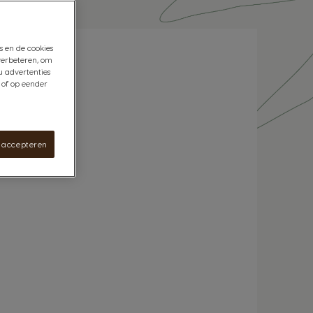
s en de cookies
verbeteren, om
u advertenties
 of op eender
s accepteren