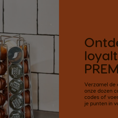
Ontd
loya
PREM
Verzamel de c
onze dozen c
codes of voer
je punten in 