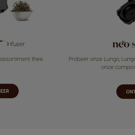
Infuser
assortiment thee.
Probeer onze Lungo, Lung
onze compos
EER
ON