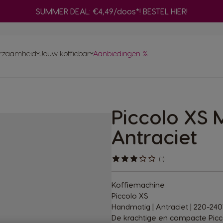
SUMMER DEAL: €4,49/doos*! BESTEL HIER!
Adapter
n
nes
Ve
ma
rzaamheid
Jouw koffiebar
Aanbiedingen %
Bereid een selectie zwarte NEO-koffies
met je ORIGINAL-machine
Snel opnieuw
bestellen
Hu
Vind het beste systeem
voor jou
ma
NAL capsules
Composteer je NEO pad
chets voor
Piccolo XS 
en
ent aan
GINAL-
Antraciet
omst
(1)
Koffiemachine
Piccolo XS
Handmatig | Antraciet | 220-24
De krachtige en compacte Picco