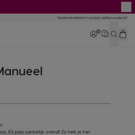
Slui
Nederland
Neem contact op
Nieuwsbrief
rgelijking
chines
Zoeken
lp & onderhoud
chines
Manueel
Telefoneer ons: 0800
365 2348
0V
lo XS past werkelijk overal! Zo heb je het