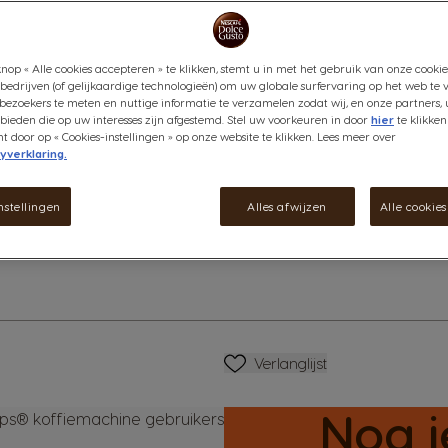
volledige menu van jouw favori
heb jij dankzij het handmatige
nop « Alle cookies accepteren » te klikken, stemt u in met het gebruik van onze cookie
Indien je machine defect is en 
bedrijven (of gelijkaardige technologieën) om uw globale surfervaring op het web te 
graag door naar KRUPS.
bezoekers te meten en nuttige informatie te verzamelen zodat wij, en onze partners, 
Zo kunnen we ervoor zorgen da
ieden die op uw interesses zijn afgestemd. Stel uw voorkeuren in door
hier
te klikken
door op « Cookies-instellingen » op onze website te klikken. Lees meer over
gerepareerd.
yverklaring.
Dit kan via het
contactformulie
atie
Meer info in onze algemene vo
nstellingen
Alles afwijzen
Alle cookie
Aanvullende informatie
Verlanglijstje
Verlanglijst
Nog 