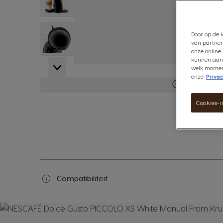
View larger image
Door op de k
van partner
onze online 
kunnen aanb
View larger image
welk moment 
onze
Privac
Meer inform
Cookies-i
Compatibiliteit