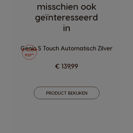
misschien ook
geïnteresseerd
in
Genio S Touch Automatisch Zilver
€ 139,99
RSP*
€ 139,99
PRODUCT BEKIJKEN