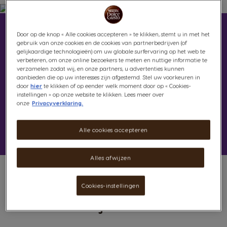
Het creën van jouw perfecte
Door op de knop « Alle cookies accepteren » te klikken, stemt u in met het
gebruik van onze cookies en de cookies van partnerbedrijven (of
koffie wordt kinderspel
gelijkaardige technologieën) om uw globale surfervaring op het web te
verbeteren, om onze online bezoekers te meten en nuttige informatie te
verzamelen zodat wij, en onze partners, u advertenties kunnen
Dankzij de intuïtieve ledring en de XL-
aanbieden die op uw interesses zijn afgestemd. Stel uw voorkeuren in
door
hier
te klikken of op eender welk moment door op « Cookies-
functie kan je de grootte van jouw drankje
instellingen » op onze website te klikken. Lees meer over
eenvoudig aanpassen aan jouw
onze
Privacyverklaring.
persoonlijke voorkeuren. Het is zo makkelijk,
echt iedereen kan het.
Alle cookies accepteren
Alles afwijzen
Koffie maken wordt zo wel
Cookies-instellingen
heel makkelijk