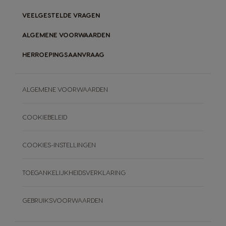
NEO-PADS COMPOSTEREN
BLOG
VEELGESTELDE VRAGEN
ONZE RECEPTEN
ALGEMENE VOORWAARDEN
HERROEPINGSAANVRAAG
ALGEMENE VOORWAARDEN
COOKIEBELEID
COOKIES-INSTELLINGEN
TOEGANKELIJKHEIDSVERKLARING
GEBRUIKSVOORWAARDEN