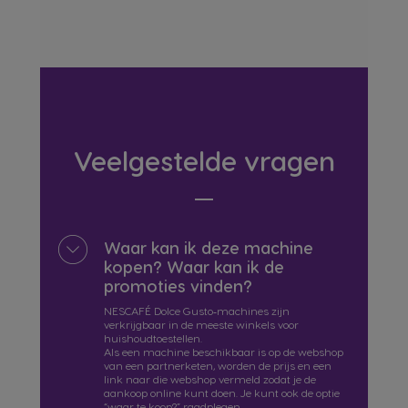
Veelgestelde vragen
Waar kan ik deze machine
kopen? Waar kan ik de
promoties vinden?
NESCAFÉ Dolce Gusto‑machines zijn
verkrijgbaar in de meeste winkels voor
huishoudtoestellen.
Als een machine beschikbaar is op de webshop
van een partnerketen, worden de prijs en een
link naar die webshop vermeld zodat je de
aankoop online kunt doen. Je kunt ook de optie
“waar te koop?” raadplegen.