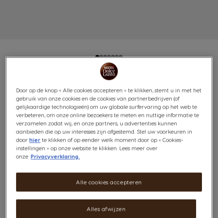
DISCOVERY PACK
Door op de knop « Alle cookies accepteren » te klikken, stemt u in met het
gebruik van onze cookies en de cookies van partnerbedrijven (of
STARBUCKS® 72 CAPSULES
gelijkaardige technologieën) om uw globale surfervaring op het web te
verbeteren, om onze online bezoekers te meten en nuttige informatie te
verzamelen zodat wij, en onze partners, u advertenties kunnen
(1)
aanbieden die op uw interesses zijn afgestemd. Stel uw voorkeuren in
door
hier
te klikken of op eender welk moment door op « Cookies-
instellingen » op onze website te klikken. Lees meer over
Inhoud:
x72
onze
Privacyverklaring.
Pictogram capsule
Geniet van onze Starbucks Discovery Pack STARBUCKS®
Alle cookies accepteren
BY NESCAFÉ® Dolce Gusto® met in totaal 72
koffiecapsules om uw favoriete drankje te vullen tegen
Alles afwijzen
een uitzonderlijke prijs!