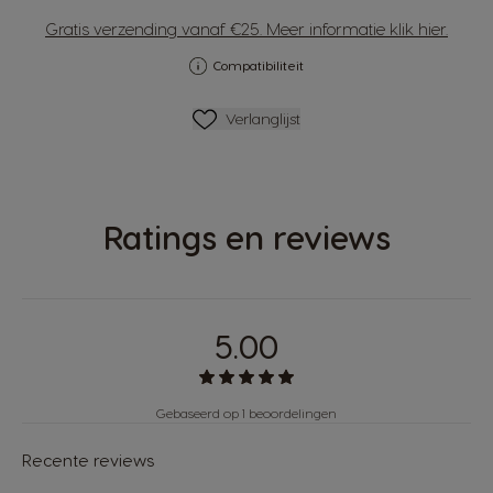
Gratis verzending vanaf €25. Meer informatie
klik hier
.
Compatibiliteit
Verlanglijstje
Verlanglijst
Ratings en reviews
5.00
Gebaseerd op 1 beoordelingen
Recente reviews