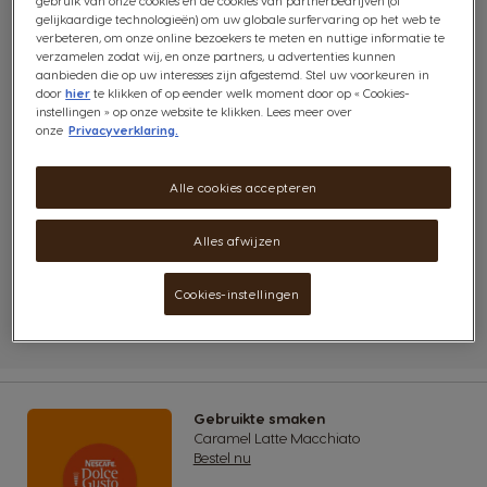
in een hoek van 45 graden, giet
gebruik van onze cookies en de cookies van partnerbedrijven (of
gelijkaardige technologieën) om uw globale surfervaring op het web te
je langzaam de hete NESCAFÉ
verbeteren, om onze online bezoekers te meten en nuttige informatie te
verzamelen zodat wij, en onze partners, u advertenties kunnen
Dolce Gusto Latte Macchiato in
aanbieden die op uw interesses zijn afgestemd. Stel uw voorkeuren in
door
hier
te klikken of op eender welk moment door op « Cookies-
het midden.
instellingen » op onze website te klikken. Lees meer over
Voeg een dun laagje schuim toe
onze
Privacyverklaring.
3
aan de bovenkant.
Alle cookies accepteren
Spuit wat slagroom boven op de
4
latte en serveer het drankje
Alles afwijzen
direct – met geroosterde
Cookies-instellingen
marshmallows, indien gewenst.
Gebruikte smaken
Caramel Latte Macchiato
Bestel nu