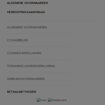
ALGEMENE VOORWAARDEN
HERROEPINGSAANVRAAG
ALGEMENE VOORWAARDEN
COOKIEBELEID
COOKIES-INSTELLINGEN
TOEGANKELIJKHEIDSVERKLARING
MACHINES
DRANKEN
GEBRUIKSVOORWAARDEN
ACCESSOIRES
ORIGINAL MACHINES
ORIGINAL DRANKEN
MACHINES
DRANKEN
BETAALMETHODEN
DUURZAAMHEID
Proef de toekomst