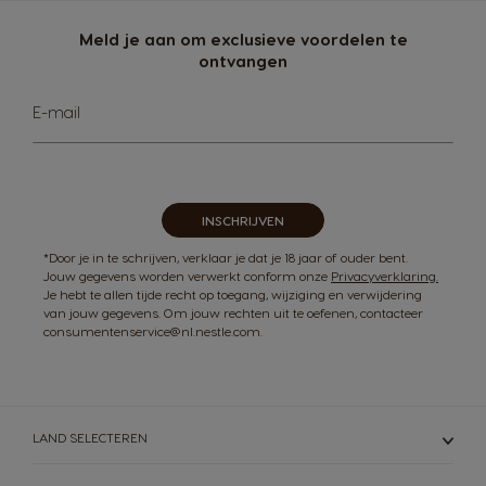
Meld je aan om exclusieve voordelen te
ontvangen
Abonneer
E-mail
u
op
onze
nieuwsbrief
INSCHRIJVEN
*Door je in te schrijven, verklaar je dat je 18 jaar of ouder bent.
Jouw gegevens worden verwerkt conform onze
Privacyverklaring.
Je hebt te allen tijde recht op toegang, wijziging en verwijdering
van jouw gegevens. Om jouw rechten uit te oefenen, contacteer
consumentenservice@nl.nestle.com.
LAND SELECTEREN