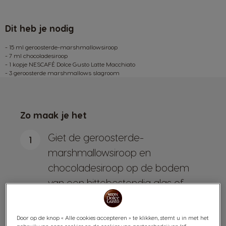
Dit heb je nodig
- 15 ml geroosterde-marshmallowsiroop
- 7 ml chocoladesiroop
- 1 kopje NESCAFÉ Dolce Gusto Latte Macchiato
- 3 geroosterde marshmallows slagroom
Zo maak je het
Giet de geroosterde-
1
marshmallowsiroop en
chocoladesiroop op de bodem
van een hittebestendig glas of
een mok.
Terwijl je de mok iets opzijhoudt
2
Door op de knop « Alle cookies accepteren » te klikken, stemt u in met het