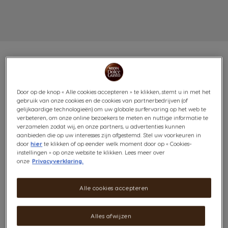
VOORDEELVERPAKKING
Door op de knop « Alle cookies accepteren » te klikken, stemt u in met het
gebruik van onze cookies en de cookies van partnerbedrijven (of
gelijkaardige technologieën) om uw globale surfervaring op het web te
PERU 3X12 CAPSULES
verbeteren, om onze online bezoekers te meten en nuttige informatie te
verzamelen zodat wij, en onze partners, u advertenties kunnen
100% BIO
aanbieden die op uw interesses zijn afgestemd. Stel uw voorkeuren in
door
hier
te klikken of op eender welk moment door op « Cookies-
Prijs per kg: €64,17 / kg, incl btw
instellingen » op onze website te klikken. Lees meer over
8
onze
Privacyverklaring.
(9)
INTENSITEIT
Alle cookies accepteren
Inhoud:
x36
Pictogram capsule
Alles afwijzen
Je zal gek zijn op deze biologisch geteelde Arabica-