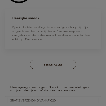
Heerlijke smaak
Bij mijn laatste bestelling niet voorradig dus hoop bij mijn
volgende wel . Heb na mijn testen 3 smaken espresso
overgehouden die ik elke keer zal bestellen waaronder deze ,
echt top ! Een aanrader .
BEKIJK ALLES
Alleen geregistreerde gebruikers kunnen beoordelingen
schrijven.
Meld je aan
of
Maak een account aan
.
GRATIS VERZENDING VANAF €25