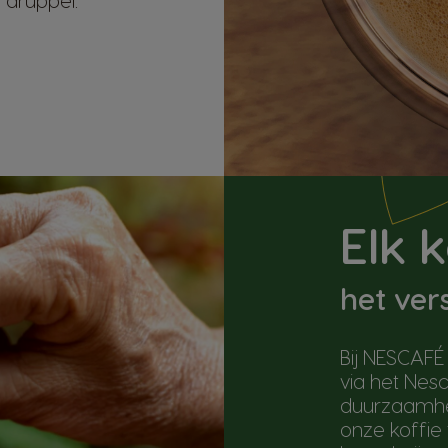
e druppel.
Elk 
het ver
Bij NESCAFÉ
via het Nesc
duurzaamhe
onze koffie