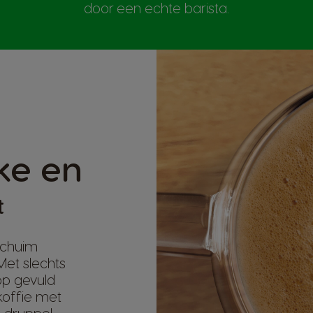
door een echte barista.
jke en
t
 schuim
Met slechts
op gevuld
koffie met