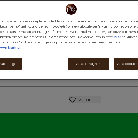
Geniet optimaal van de ronde 
romig, afgemaakt met een dikk
nop « Alle cookies accepteren » te klikken, stemt u in met het gebruik van onze cookie
Bekijk ingrediënten
bedrijven (of gelijkaardige technologieën) om uw globale surfervaring op het web te 
bezoekers te meten en nuttige informatie te verzamelen zodat wij, en onze partners, 
ieden die op uw interesses zijn afgestemd. Stel uw voorkeuren in door
hier
te klikken
€ 4,79
door op « Cookies-instellingen » op onze website te klikken. Lees meer over
yverklaring.
matie
Verlagen
Hoeveelheid
V
nstellingen
Alles afwijzen
Alle cookie
Verlanglijstje
Verlanglijst