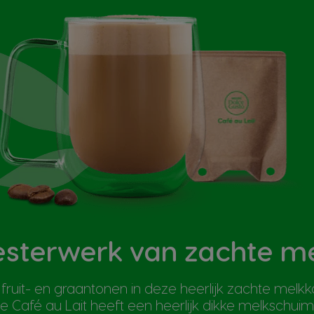
sterwerk van zachte me
 fruit- en graantonen in deze heerlijk zachte me
 Café au Lait heeft een heerlijk dikke melkschuim