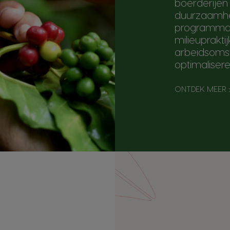
boerderijen
duurzaamhe
programma's
milieuprakti
arbeidsoms
optimaliser
ONTDEK MEER