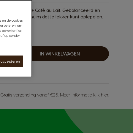
smaak van onze Café au Lait. Gebalanceerd en
e laag melkschuim dat je lekker kunt oplepelen.
s en de cookies
verbeteren, om
u advertenties
 of op eender
IN WINKELWAGEN
erhogen
s accepteren
Gratis verzending vanaf €25. Meer informatie
klik hier
.