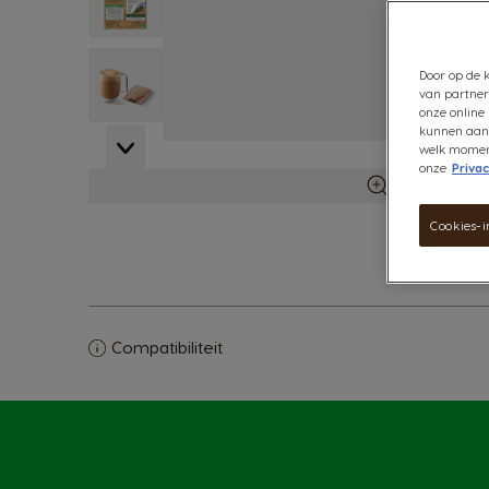
View larger image
Door op de k
van partner
onze online 
kunnen aanb
View larger image
welk moment 
onze
Privac
Meer infor
Cookies-i
Compatibiliteit