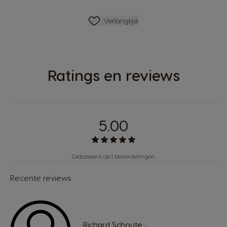
Verlanglijstje
Verlanglijst
Ratings en reviews
5.00
Gebaseerd op 1 beoordelingen
Recente reviews
Richard Schoute
-