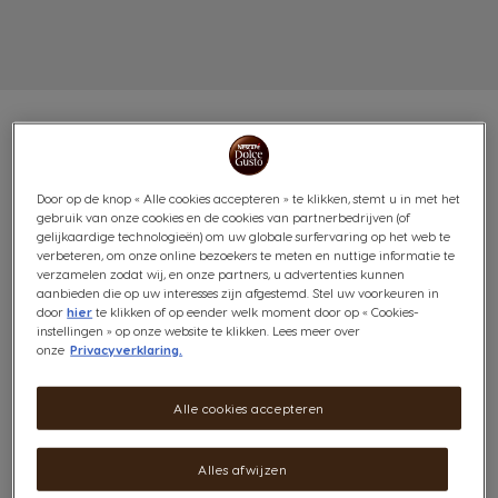
NEO LATTE BESTSELLER
Door op de knop « Alle cookies accepteren » te klikken, stemt u in met het
gebruik van onze cookies en de cookies van partnerbedrijven (of
gelijkaardige technologieën) om uw globale surfervaring op het web te
BUNDEL
verbeteren, om onze online bezoekers te meten en nuttige informatie te
verzamelen zodat wij, en onze partners, u advertenties kunnen
aanbieden die op uw interesses zijn afgestemd. Stel uw voorkeuren in
(1)
door
hier
te klikken of op eender welk moment door op « Cookies-
instellingen » op onze website te klikken. Lees meer over
onze
Privacyverklaring.
Deze bundel bevat:
- 1x
NEO Latte machine
- 1x
NEO Cappuccino
Alle cookies accepteren
- 1x
NEO Café au Lait
- 1x
NEO Lungo
Alles afwijzen
- 1x
NEO Grande