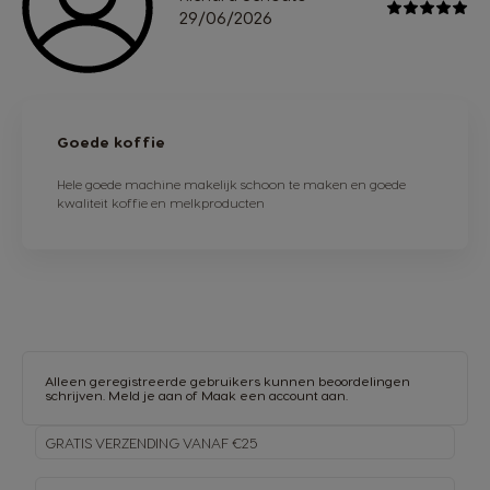
29/06/2026
Goede koffie
Hele goede machine makelijk schoon te maken en goede
kwaliteit koffie en melkproducten
Alleen geregistreerde gebruikers kunnen beoordelingen
schrijven.
Meld je aan
of
Maak een account aan
.
GRATIS VERZENDING VANAF €25