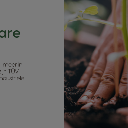
are
 meer in
zijn TÜV-
ndustriële