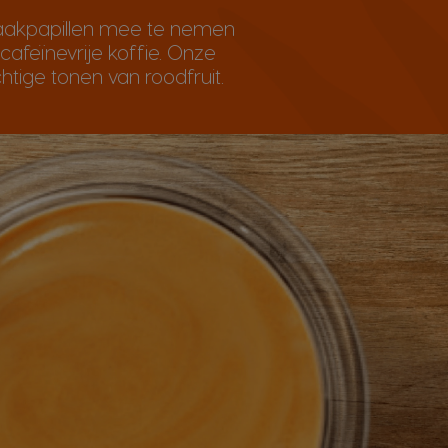
smaakpapillen mee te nemen
cafeïnevrije koffie. Onze
tige tonen van roodfruit.