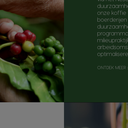
duurzaamhe
onze koffie
boerderijen
duurzaamhe
programma's
milieuprakti
arbeidsoms
optimaliser
ONTDEK MEER