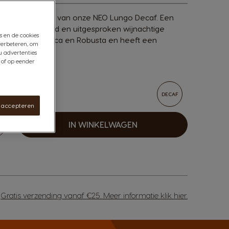
lanceerde noten van onze NEO Lungo Decaf. Een
um zuurtegraad en uitgesproken wijnachtige
s en de cookies
n mix van Arabica en Robusta en heeft een
verbeteren, om
u advertenties
 of op eender
DECAF
s accepteren
IN WINKELWAGEN
erhogen
Gratis verzending vanaf €25. Meer informatie
klik hier
.