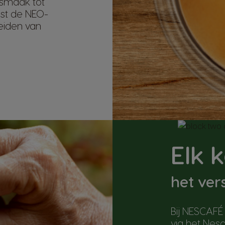
 smaak tot
ast de NEO-
reiden van
Elk 
het ver
Bij NESCAFÉ
via het Nesc