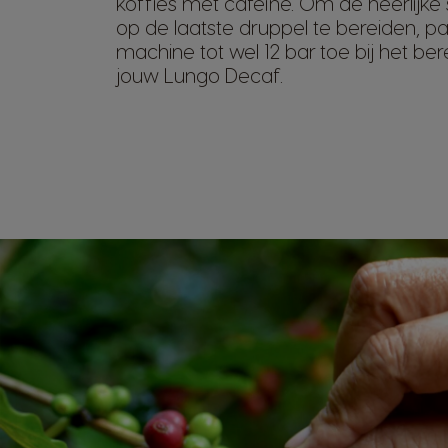
koffies met cafeïne. Om de heerlijke
op de laatste druppel te bereiden, p
machine tot wel 12 bar toe bij het be
jouw Lungo Decaf.