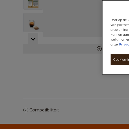
View larger image
Door op de k
van partner
onze online 
kunnen aanb
View larger image
welk moment 
onze
Privac
Meer infor
Cookies-i
Compatibiliteit