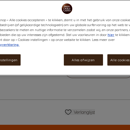
Ontdek de fruitige en uitgeba
grote kop koffie met een medi
nop « Alle cookies accepteren » te klikken, stemt u in met het gebruik van onze cookie
tonen. Deze Lungo Decaf is ee
bedrijven (of gelijkaardige technologieën) om uw globale surfervaring op het web te 
complexe maar zachte smaak.
bezoekers te meten en nuttige informatie te verzamelen zodat wij, en onze partners, 
ieden die op uw interesses zijn afgestemd. Stel uw voorkeuren in door
hier
te klikken
Bekijk ingrediënten
door op « Cookies-instellingen » op onze website te klikken. Lees meer over
yverklaring.
€ 4,79
matie
nstellingen
Alles afwijzen
Alle cookie
Verlagen
Hoeveelheid
V
Verlanglijstje
Verlanglijst