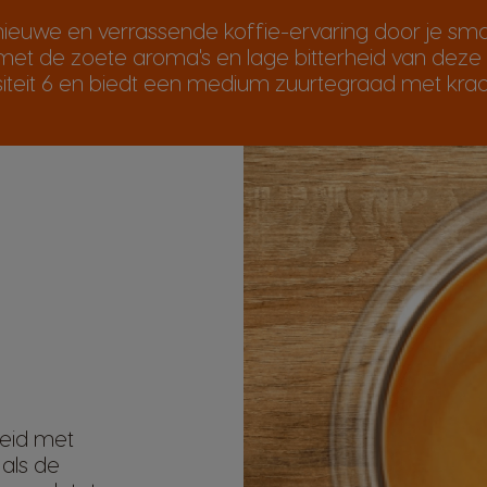
 nieuwe en verrassende koffie-ervaring door je 
 met de zoete aroma's en lage bitterheid van deze 
iteit 6 en biedt een medium zuurtegraad met krach
reid met
als de