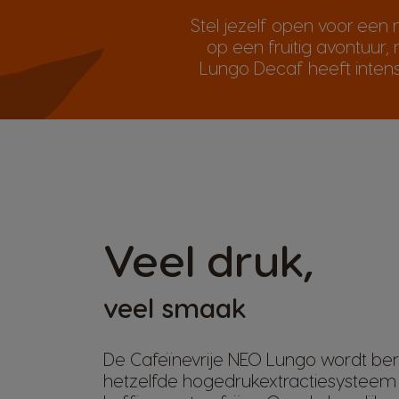
Stel jezelf open voor een
op een fruitig avontuur,
Lungo Decaf heeft intens
Veel druk,
veel smaak
De Cafeïnevrije NEO Lungo wordt be
hetzelfde hogedrukextractiesysteem 