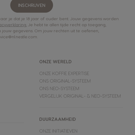
INSCHRIJVEN
rklaar je dat je 18 jaar of ouder bent. Jouw gegevens worden
acyverklaring.
Je hebt te allen tijde recht op toegang,
an jouw gegevens. Om jouw rechten uit te oefenen,
ice@nl.nestle.com.
ONZE WERELD
ONZE KOFFIE EXPERTISE
ONS ORIGINAL-SYSTEEM
ONS NEO-SYSTEEM
VERGELIJK ORIGINAL- & NEO-SYSTEEM
DUURZAAMHEID
ONZE INITIATIEVEN