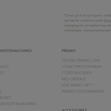
*Door je in te schrijven, ve
verwerkt conform onze
Priv
wijziging en verwijdering v
contacteer consumentenserv
-KOFFIEMACHINES
PREMIO
ONTDEK PREMIO, ONS
OUCH
LOYALTYPROGRAMMA
LUS
CODES INVOEREN
KIES CADEAUS
HOE WERKT HET ?
S
PREMIO VOORWAARDEN
NGSKIT
GEN KOFFIEMACHINES
ACCESSOIRES