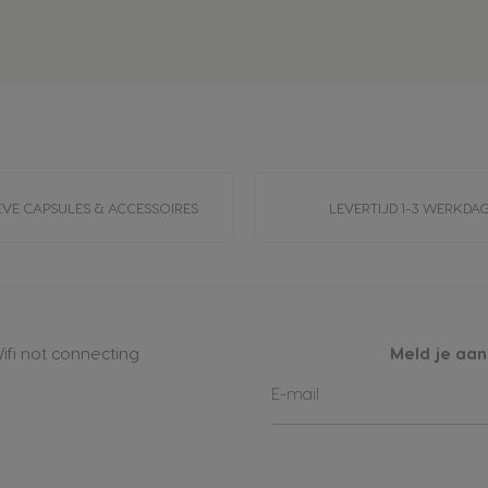
EVE CAPSULES & ACCESSOIRES
LEVERTIJD 1-3 WERKDA
ifi not connecting
Meld je aan
Abonneer
E-mail
u
op
onze
nieuwsbrief