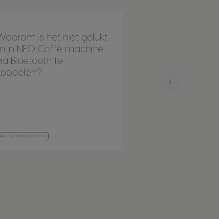
Waarom is het niet gelukt
Waarom is de
mijn NEO Caffè machine
verbinding mis
via Bluetooth te
koppelen?
APP-FOUTEN: BLUETOOTH
APP-FOUTEN: BLUETOOTH