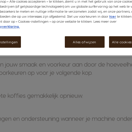
nop « Alle cookies accepteren » te klikken, stemt u in met het gebruik van onze cookie
bedrijven (of gelijkaardige technologieën) om uw globale surfervaring op het web te 
bezoekers te meten en nuttige informatie te verzamelen zodat wij, en onze partners, 
ieden die op uw interesses zijn afgestemd. Stel uw voorkeuren in door
hier
te klikken
door op « Cookies-instellingen » op onze website te klikken. Lees meer over
yverklaring.
tisch voordelen door lid te worden van ons PRE
nstellingen
Alles afwijzen
Alle cookie
aan jouw smaak en voorkeur aan door de hoeveelh
voorkeuren op voor je volgende kop.
iete koffies gemakkelijk opnieuw.
gen en ondersteuning wanneer je machine onder