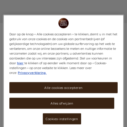
Door op de knop « Alle cookies accepteren » te klikken, stemt u in met het
gebruik van onze cookies en de cookies van partnerbedrijven (of
gelijkaardige technologieën) om uw globale surfervaring op het web te
verbeteren, om onze online bezoekers te meten en nuttige informatie te
ICED FRAPPÉ BONUSPAKKET:
verzamelen zodat wij, en onze partners, u advertenties kunnen
aanbieden die op uw interesses zijn afgestemd. Stel uw voorkeuren in
32 CAPSULES + IJSBLOKJES
door
hier
te klikken of op eender welk moment door op « Cookies-
instellingen » op onze website te klikken. Lees meer over
onze
Privacyverklaring.
(0)
Inhoud:
x32
Alle cookies accepteren
Pictogram capsule
Alles afwijzen
Ontdek het Iced Frappé bonuspakket! Geniet van dit
verfrissende bonuspakket, perfect voor de zomer. Laat
je verleiden door de subtiele smaken van graan en
Cookies-instellingen
karamel, perfect in balans in deze verfrissende ijskoffie.