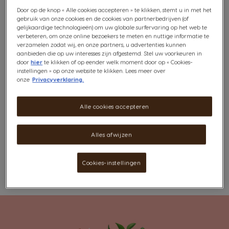
tonen van kers, appel en vlierbloesem. Licht, fruitig en
Door op de knop « Alle cookies accepteren » te klikken, stemt u in met het
verfrissend, het kan zowel warm als ijskoud worden
gebruik van onze cookies en de cookies van partnerbedrijven (of
gelijkaardige technologieën) om uw globale surfervaring op het web te
gedronken voor een elegante zomer.
verbeteren, om onze online bezoekers te meten en nuttige informatie te
Bekijk ingrediënten
verzamelen zodat wij, en onze partners, u advertenties kunnen
aanbieden die op uw interesses zijn afgestemd. Stel uw voorkeuren in
door
hier
te klikken of op eender welk moment door op « Cookies-
Niet op voorraad
instellingen » op onze website te klikken. Lees meer over
onze
Privacyverklaring.
Breng Mij Op De Hoogte
Alle cookies accepteren
Gratis verzending vanaf €25. Meer informatie
klik hier
.
De Special T-capsules zijn
Alles afwijzen
alleen compatibel via de
Special T-infuser
en
bepaalde
NESCAFÉ Dolce Gusto machines.
Cookies-instellingen
Verlanglijstje
Verlanglijst