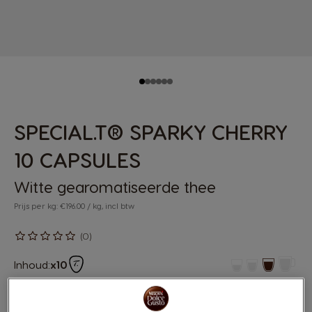
SPECIAL.T® SPARKY CHERRY
10 CAPSULES
Witte gearomatiseerde thee
Prijs per kg: €196.00 / kg, incl btw
(0)
Inhoud:
x10
Een limited edition gearomatiseerde witte thee met