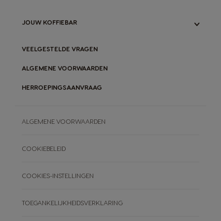
GARANTIE MACHINES
ONS NEO-SYSTEEM
ONZE INITIATIEVEN
JOUW KOFFIEBAR
VERGELIJK ORIGINAL- & NEO-SYSTEEM
ORIGINAL-CAPSULES RECYCLEN
NEO-PADS COMPOSTEREN
BLOG
VEELGESTELDE VRAGEN
ONZE RECEPTEN
ALGEMENE VOORWAARDEN
HERROEPINGSAANVRAAG
ALGEMENE VOORWAARDEN
COOKIEBELEID
COOKIES-INSTELLINGEN
TOEGANKELIJKHEIDSVERKLARING