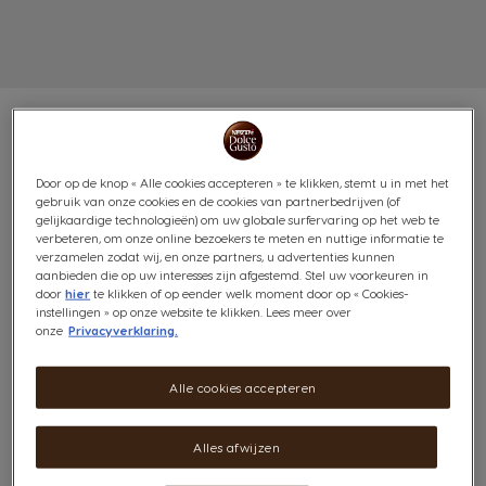
Door op de knop « Alle cookies accepteren » te klikken, stemt u in met het
VOORDEELVERPAKKING
gebruik van onze cookies en de cookies van partnerbedrijven (of
gelijkaardige technologieën) om uw globale surfervaring op het web te
STARBUCKS® HOUSE BLEND
verbeteren, om onze online bezoekers te meten en nuttige informatie te
verzamelen zodat wij, en onze partners, u advertenties kunnen
aanbieden die op uw interesses zijn afgestemd. Stel uw voorkeuren in
3X12 CAPSULES
door
hier
te klikken of op eender welk moment door op « Cookies-
instellingen » op onze website te klikken. Lees meer over
Rijk met toffeenoten
onze
Privacyverklaring.
8
(1)
INTENSITEIT
Alle cookies accepteren
Inhoud:
x36
Pictogram capsule
Alles afwijzen