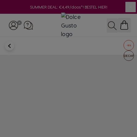
SUMMER DEAL: €4,49/doos*! BESTEL HIER!
Slu
Ga naar de inhoud
Zoeken
TERUG
-10%
DECAF