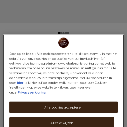
VOORDEELVERPAKKING
Door op de knop « Alle cookies accepteren » te klikken, stemt u in met het
gebruik van onze cookies en de cookies van partnerbedrijven (of
LUNGO DECAFFEINATO 3X16
gelijkaardige technologieën) om uw globale surfervaring op het web te
verbeteren, om onze online bezoekers te meten en nuttige informatie te
verzamelen zodat wij, en onze partners, u advertenties kunnen
CAPSULES
aanbieden die op uw interesses zijn afgestemd. Stel uw voorkeuren in
door
hier
te klikken of op eender welk moment door op « Cookies-
Rijk & Vol van Smaak
instellingen » op onze website te klikken. Lees meer over
onze
Privacyverklaring.
Prijs per kg: €48,13 / kg, incl btw
6
(13)
Alle cookies accepteren
INTENSITEIT
Inhoud:
x48
Alles afwijzen
Pictogram capsule