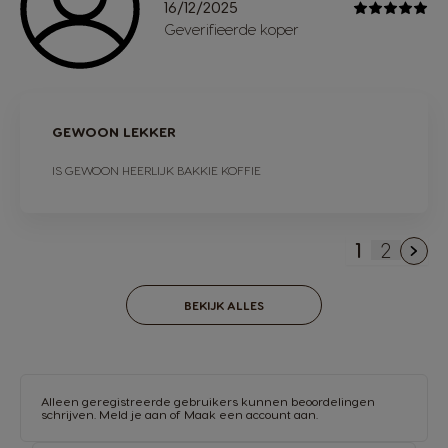
16/12/2025
Geverifieerde koper
GEWOON LEKKER
IS GEWOON HEERLIJK BAKKIE KOFFIE
1
2
U lees mo
Pagina
BEKIJK ALLES
Alleen geregistreerde gebruikers kunnen beoordelingen
schrijven.
Meld je aan
of
Maak een account aan
.