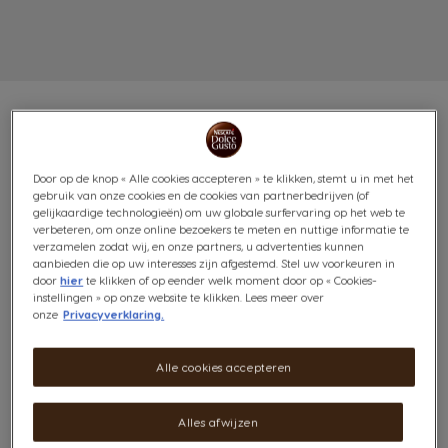
VOORDEELVERPAKKING
Door op de knop « Alle cookies accepteren » te klikken, stemt u in met het
gebruik van onze cookies en de cookies van partnerbedrijven (of
gelijkaardige technologieën) om uw globale surfervaring op het web te
FLAT WHITE 3X16 CAPSULES
verbeteren, om onze online bezoekers te meten en nuttige informatie te
verzamelen zodat wij, en onze partners, u advertenties kunnen
Fluweel & Zacht
aanbieden die op uw interesses zijn afgestemd. Stel uw voorkeuren in
door
hier
te klikken of op eender welk moment door op « Cookies-
Prijs per kg: €28,79 / kg, incl btw
instellingen » op onze website te klikken. Lees meer over
onze
Privacyverklaring.
(5)
Alle cookies accepteren
Inhoud:
x48
Pictogram capsule
Alles afwijzen
Ontdek Flat White, een soepele creatie afkomstig uit