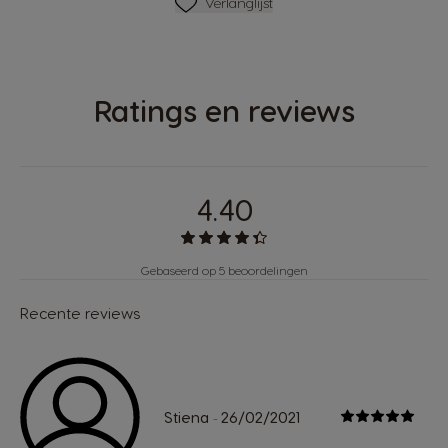
Verlanglijstje
Verlanglijst
Ratings en reviews
4.40
Gebaseerd op 5 beoordelingen
Recente reviews
Stiena
26/02/2021
-