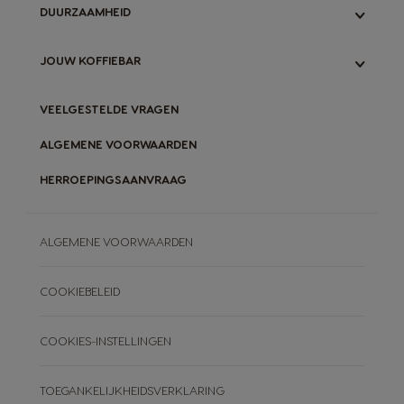
DUURZAAMHEID
VERGELIJK MACHINES
ONS ORIGINAL-SYSTEEM
GARANTIE MACHINES
ONS NEO-SYSTEEM
ONZE INITIATIEVEN
JOUW KOFFIEBAR
VERGELIJK ORIGINAL- & NEO-SYSTEEM
ORIGINAL-CAPSULES RECYCLEN
NEO-PADS COMPOSTEREN
BLOG
VEELGESTELDE VRAGEN
ONZE RECEPTEN
ALGEMENE VOORWAARDEN
HERROEPINGSAANVRAAG
ALGEMENE VOORWAARDEN
COOKIEBELEID
COOKIES-INSTELLINGEN
TOEGANKELIJKHEIDSVERKLARING