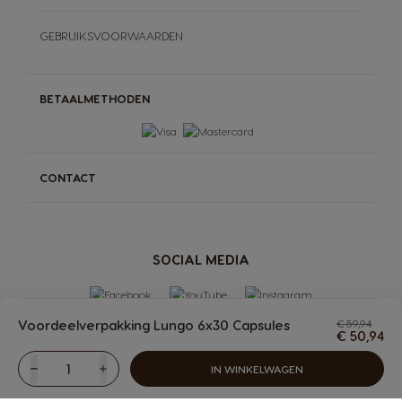
GEBRUIKSVOORWAARDEN
BETAALMETHODEN
CONTACT
SOCIAL MEDIA
Voordeelverpakking Lungo 6x30 Capsules
€ 59,94
€ 50,94
The
IN WINKELWAGEN
Verlagen
Hoeveelheid
Verhogen
MACHINES
DRANKEN
Dranken
Machines
PREMIO Club
more
ACCESSOIRES