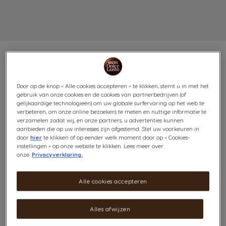
Door op de knop « Alle cookies accepteren » te klikken, stemt u in met het
VOORDEELVERPAKKING
gebruik van onze cookies en de cookies van partnerbedrijven (of
gelijkaardige technologieën) om uw globale surfervaring op het web te
LUNGO 6X30 CAPSULES
verbeteren, om onze online bezoekers te meten en nuttige informatie te
verzamelen zodat wij, en onze partners, u advertenties kunnen
aanbieden die op uw interesses zijn afgestemd. Stel uw voorkeuren in
Diep & robuust
door
hier
te klikken of op eender welk moment door op « Cookies-
6
instellingen » op onze website te klikken. Lees meer over
onze
Privacyverklaring.
(3)
INTENSITEIT
Inhoud:
x180
Alle cookies accepteren
Pictogram capsule
Je zult genieten van de heerlijk fruitige, gebrande aroma
Alles afwijzen
onder een verrukkelijke crema van deze langere versie