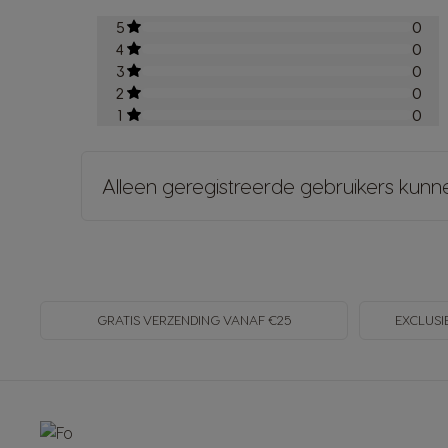
5
0
4
0
3
0
2
0
1
0
Alleen geregistreerde gebruikers kunn
GRATIS VERZENDING VANAF €25
EXCLUSI