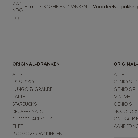
Home
KOFFIE EN DRANKEN
Voordeelverpakking 
ORIGINAL-DRANKEN
ORIGINAL
ALLE
ALLE
ESPRESSO
GENIO S T
LUNGO & GRANDE
GENIO S P
LATTE
MINI ME
STARBUCKS
GENIO S
DECAFFEINATO
PICCOLO X
CHOCOLADEMELK
ONTKALKI
THEE
AANBIEDIN
PROMOVERPAKKINGEN