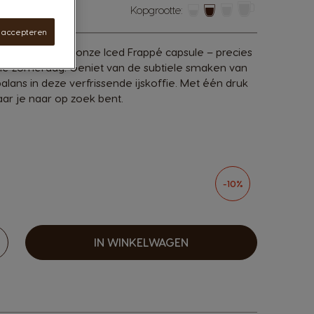
Kopgrootte:
s accepteren
ge frisheid van onze Iced Frappé capsule – precies
me zomerdag. Geniet van de subtiele smaken van
alans in deze verfrissende ijskoffie. Met één druk
aar je naar op zoek bent.
sen options
-10%
IN WINKELWAGEN
erhogen