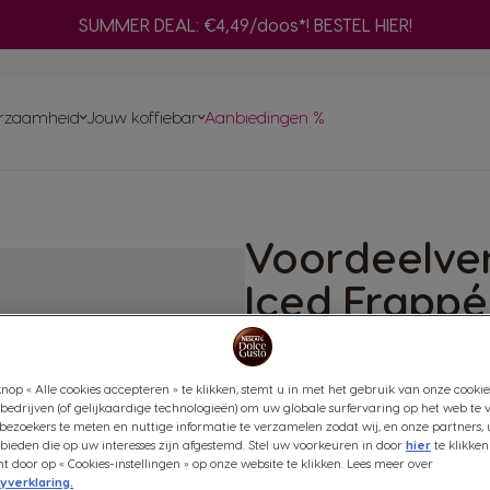
SUMMER DEAL: €4,49/doos*! BESTEL HIER!
Adapter
n
nes
Ve
ma
rzaamheid
Jouw koffiebar
Aanbiedingen %
Bereid een selectie zwarte NEO-koffies
Snel opnieuw
met je ORIGINAL-machine
bestellen
Hu
Vind het beste systeem
voor jou
ma
 capsules
Composteer je NEO pad
chets voor
Voordeelve
nt aan
INAL-
Iced Frappé
omst
Capsules
nop « Alle cookies accepteren » te klikken, stemt u in met het gebruik van onze cookie
Verfrissend & romig
bedrijven (of gelijkaardige technologieën) om uw globale surfervaring op het web te 
Prijs per kg: €39,41 / kg, incl btw
bezoekers te meten en nuttige informatie te verzamelen zodat wij, en onze partners, 
ieden die op uw interesses zijn afgestemd. Stel uw voorkeuren in door
hier
te klikken
(0)
door op « Cookies-instellingen » op onze website te klikken. Lees meer over
yverklaring.