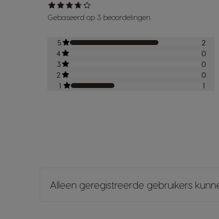
Gebaseerd op 3 beoordelingen
5
2
4
0
3
0
2
0
1
1
Alleen geregistreerde gebruikers kunn