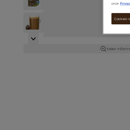
onze
Privac
View larger image
Cookies-i
Meer inform