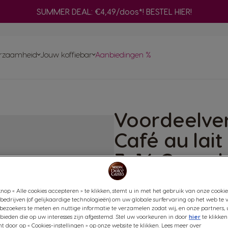
SUMMER DEAL: €4,49/doos*! BESTEL HIER!
Adapter
n
nes
Ve
ma
rzaamheid
Jouw koffiebar
Aanbiedingen %
Bereid een selectie zwarte NEO-koffies
Snel opnieuw
met je ORIGINAL-machine
bestellen
Hu
Vind het beste systeem
voor jou
ma
 capsules
Composteer je NEO pad
chets voor
Voordeelve
nt aan
INAL-
Café au lait
omst
3x16 Capsul
Glad & Geroosterd
nop « Alle cookies accepteren » te klikken, stemt u in met het gebruik van onze cookie
Prijs per kg: €37,44 / kg, incl btw
bedrijven (of gelijkaardige technologieën) om uw globale surfervaring op het web te 
bezoekers te meten en nuttige informatie te verzamelen zodat wij, en onze partners, 
(3)
ieden die op uw interesses zijn afgestemd. Stel uw voorkeuren in door
hier
te klikken
door op « Cookies-instellingen » op onze website te klikken. Lees meer over