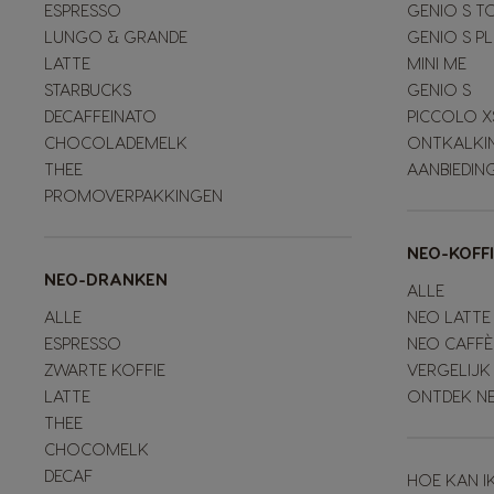
ESPRESSO
GENIO S T
LUNGO & GRANDE
GENIO S P
LATTE
MINI ME
STARBUCKS
GENIO S
DECAFFEINATO
PICCOLO X
CHOCOLADEMELK
ONTKALKI
THEE
AANBIEDIN
PROMOVERPAKKINGEN
NEO-KOFF
NEO-DRANKEN
ALLE
ALLE
NEO LATTE
ESPRESSO
NEO CAFFÈ
ZWARTE KOFFIE
VERGELIJK
LATTE
ONTDEK N
THEE
CHOCOMELK
DECAF
HOE KAN I