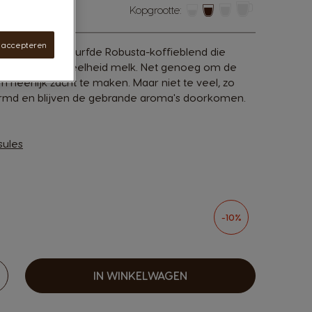
Kopgrootte:
s accepteren
ntenso, een gedurfde Robusta-koffieblend die
 de juiste hoeveelheid melk. Net genoeg om de
 heerlijk zacht te maken. Maar niet te veel, zo
chermd en blijven de gebrande aroma's doorkomen.
sules
sen options
-10%
IN WINKELWAGEN
erhogen