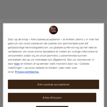
Door op de knop « Alle cookies accepteren » te klikken, stemt u in met het
FLAT WHITE 16 CAPSULES
gebruik van onze cookies en de cookies van partnerbedrijven (of
gelijkaardige technologieën) om uw globale surfervaring op het web te
verbeteren, om onze online bezoekers te meten en nuttige informatie te
Fluweelachtig & zacht
verzamelen zodat wij, en onze partners, u advertenties kunnen
aanbieden die op uw interesses zijn afgestemd. Stel uw voorkeuren in
door
hier
te klikken of op eender welk moment door op « Cookies-
(52)
instellingen » op onze website te klikken. Lees meer over
onze
Privacyverklaring.
Inhoud:
x16
Pictogram capsule
Alle cookies accepteren
Ontdek de Flat White, een zijdezachte creatie afkomstig
uit Australische cafés. Met één capsule krijg je een
Alles afwijzen
aromatische espresso voorzien van een evenwichtig &
zijdezacht laagje room. Het is tijd voor een romig