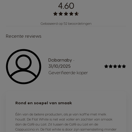
4.60
Gebaseerd op 52 beoordelingen
Recente reviews
Dcibarnaby
-
31/10/2025
Geverifieerde koper
Rond en soepel van smaak
Één van de betere producten, als je van koffie met melk
houdt. De Flat White is net wat voller en zachter van smaak
dan de Café au Lait. Zit tussen de Café au Lait en de
Cappuccino in. De flat white is door zijn samenstelling minder