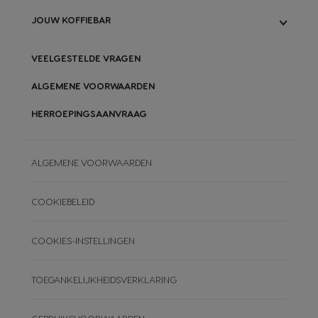
GARANTIE MACHINES
ONS NEO-SYSTEEM
ONZE INITIATIEVEN
JOUW KOFFIEBAR
VERGELIJK ORIGINAL- & NEO-SYSTEEM
ORIGINAL-CAPSULES RECYCLEN
NEO-PADS COMPOSTEREN
BLOG
VEELGESTELDE VRAGEN
ONZE RECEPTEN
ALGEMENE VOORWAARDEN
HERROEPINGSAANVRAAG
ALGEMENE VOORWAARDEN
COOKIEBELEID
COOKIES-INSTELLINGEN
TOEGANKELIJKHEIDSVERKLARING