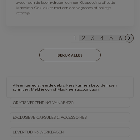
zwaar aan de koolhydraten dan een Cappuccino of Latte
Machiato. Ook lekker met een dot slagroom of bolletje
roomijs!
1
2
3
4
5
6
U lees momenteel pag
Pagina
Pagina
Pagina
Pagina
Pagina
BEKIJK ALLES
Alleen geregistreerde gebruikers kunnen beoordelingen
schrijven.
Meld je aan
of
Maak een account aan
.
GRATIS VERZENDING VANAF €25
EXCLUSIEVE CAPSULES & ACCESSOIRES
LEVERTIJD 1-3 WERKDAGEN