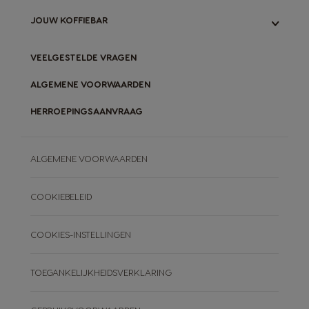
GARANTIE MACHINES
ONS NEO-SYSTEEM
ONZE INITIATIEVEN
JOUW KOFFIEBAR
VERGELIJK ORIGINAL- & NEO-SYSTEEM
ORIGINAL-CAPSULES RECYCLEN
NEO-PADS COMPOSTEREN
BLOG
VEELGESTELDE VRAGEN
ONZE RECEPTEN
ALGEMENE VOORWAARDEN
HERROEPINGSAANVRAAG
ALGEMENE VOORWAARDEN
COOKIEBELEID
COOKIES-INSTELLINGEN
TOEGANKELIJKHEIDSVERKLARING