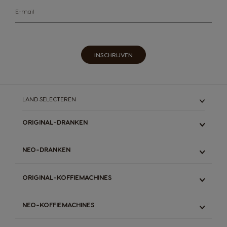
E-mail
INSCHRIJVEN
LAND SELECTEREN
ORIGINAL-DRANKEN
ALLE
NEO-DRANKEN
ESPRESSO
LUNGO & GRANDE
ALLE
ORIGINAL-KOFFIEMACHINES
LATTE
ESPRESSO
STARBUCKS
ZWARTE KOFFIE
ALLE
DECAFFEINATO
NEO-KOFFIEMACHINES
LATTE
GENIO S TOUCH
CHOCOLADEMELK
THEE
GENIO S PLUS
ALLE
THEE