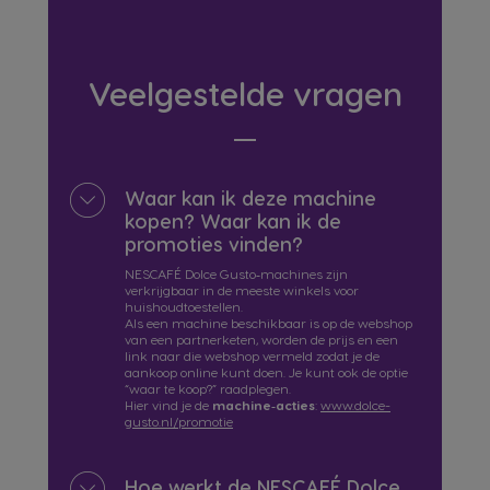
Veelgestelde vragen
Waar kan ik deze machine
kopen? Waar kan ik de
promoties vinden?
NESCAFÉ Dolce Gusto‑machines zijn
verkrijgbaar in de meeste winkels voor
huishoudtoestellen.
Als een machine beschikbaar is op de webshop
van een partnerketen, worden de prijs en een
link naar die webshop vermeld zodat je de
aankoop online kunt doen. Je kunt ook de optie
“waar te koop?” raadplegen.
Hier vind je de
machine‑acties
:
www.dolce-
gusto.nl/promotie
Hoe werkt de NESCAFÉ Dolce