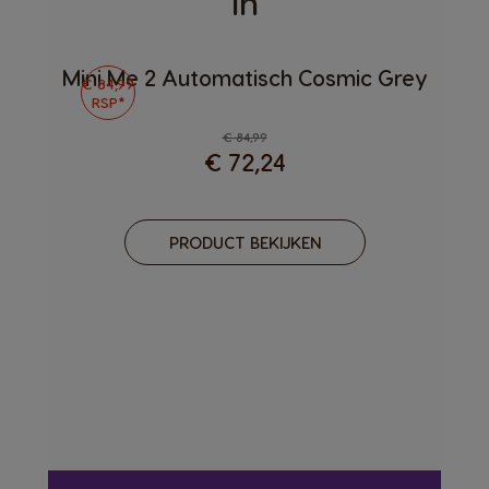
in
Mini Me 2 Automatisch Cosmic Grey
€ 84,99
RSP*
€ 84,99
€ 72,24
PRODUCT BEKIJKEN