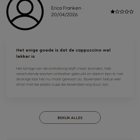
Erica Franken
-
20/04/2026
Het enige goede is dat de cappuccino wel
lekker is
Het lampje van de ontkalking blijft maar branden, heb
verschillende soorten ontkalker gebruikt en daarin ben ik niet
de enige laat het nu maar gewoon zo.. Bovendien heb je veel
afval met die plastic cups die bovendien erg duur zijn.
BEKIJK ALLES