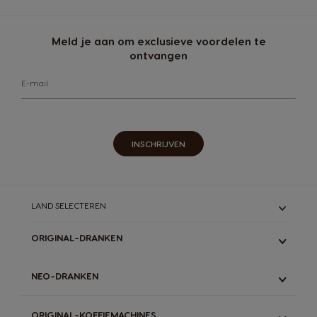
Meld je aan om exclusieve voordelen te
ontvangen
E-mail
INSCHRIJVEN
LAND SELECTEREN
ORIGINAL-DRANKEN
ALLE
NEO-DRANKEN
ESPRESSO
LUNGO & GRANDE
ALLE
ORIGINAL-KOFFIEMACHINES
LATTE