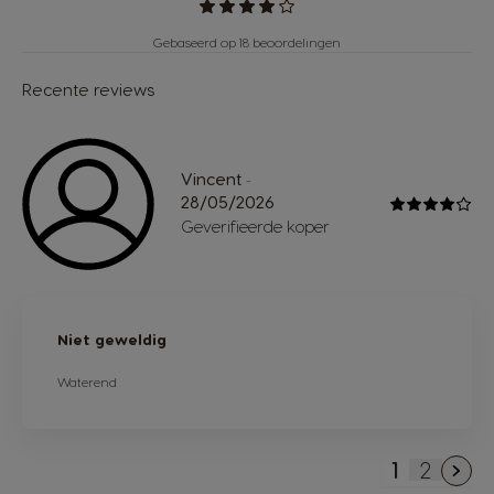
Gebaseerd op 18 beoordelingen
Recente reviews
Vincent
-
28/05/2026
Geverifieerde koper
Niet geweldig
Waterend
1
2
U lees mo
Pagina