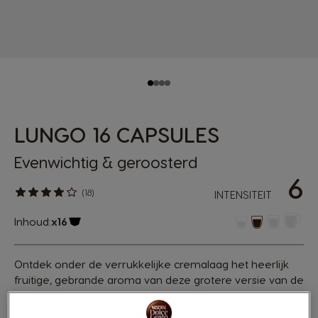
LUNGO 16 CAPSULES
Evenwichtig & geroosterd
6
(18)
INTENSITEIT
Inhoud:
x16
Pictogram capsule
Ontdek onder de verrukkelijke cremalaag het heerlijk
fruitige, gebrande aroma van deze grotere versie van de
espresso. Je zal er gek van zijn. Ontdek de enigszins
kruidige intensiteit van deze medium donker gebrande