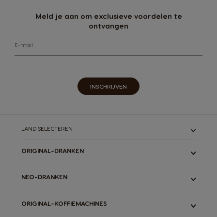
Meld je aan om exclusieve voordelen te
ontvangen
E-mail
INSCHRIJVEN
LAND SELECTEREN
ORIGINAL-DRANKEN
ALLE
NEO-DRANKEN
ESPRESSO
LUNGO & GRANDE
ALLE
ORIGINAL-KOFFIEMACHINES
LATTE
ESPRESSO
STARBUCKS