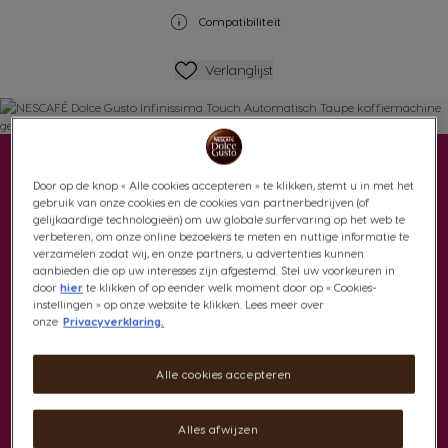
Compatibiliteit
Verlanglijstje
Verlanglijst
Ervaar koffie op een
Door op de knop « Alle cookies accepteren » te klikken, stemt u in met het
nieuwe manier
gebruik van onze cookies en de cookies van partnerbedrijven (of
gelijkaardige technologieën) om uw globale surfervaring op het web te
verbeteren, om onze online bezoekers te meten en nuttige informatie te
verzamelen zodat wij, en onze partners, u advertenties kunnen
De Infinissima Touch mag niet ontbreken in
aanbieden die op uw interesses zijn afgestemd. Stel uw voorkeuren in
jouw keuken. Met zijn unieke design,
door
hier
te klikken of op eender welk moment door op « Cookies-
instellingen » op onze website te klikken. Lees meer over
modern ontwerp en zijn automatische
onze
Privacyverklaring.
bediening (en een extra grote 1,2L
watertank) heb je alles wat je nodig hebt
Alle cookies accepteren
om jouw favoriete koffiebar recepten thuis
te creëren.
Alles afwijzen