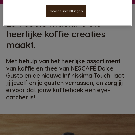
Cookies-instellingen
Een coole machine die
heerlijke koffie creaties
maakt.
Met behulp van het heerlijke assortiment
van koffie en thee van NESCAFÉ Dolce
Gusto en de nieuwe Infinissima Touch, laat
jij jezelf en je gasten verrassen, en zorg jij
ervoor dat jouw koffiehoek een eye-
catcher is!