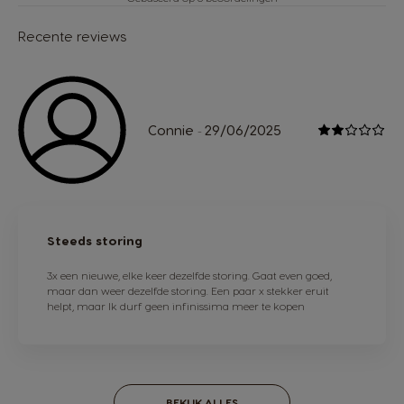
Recente reviews
Connie
29/06/2025
-
Steeds storing
3x een nieuwe, elke keer dezelfde storing. Gaat even goed,
maar dan weer dezelfde storing. Een paar x stekker eruit
helpt, maar Ik durf geen infinissima meer te kopen
BEKIJK ALLES