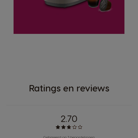
ONTDEK
INFINISSIMA
®
TOUCH
Ratings en reviews
2.70
Gebaseerd op 3 beoordelingen