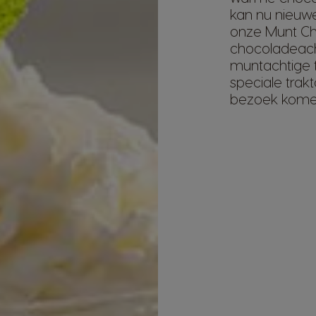
kan nu nieu
onze Munt Cho
chocoladeach
muntachtige t
speciale trak
bezoek komen 