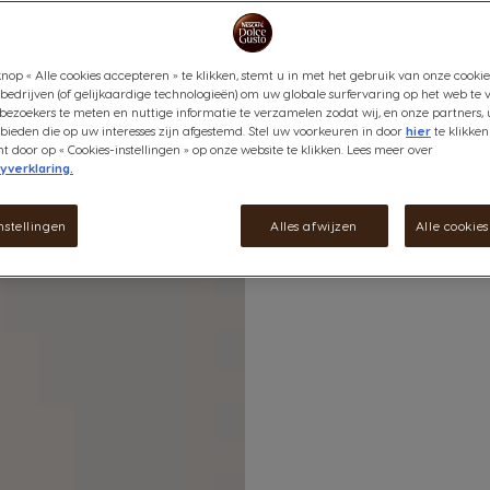
nop « Alle cookies accepteren » te klikken, stemt u in met het gebruik van onze cookie
bedrijven (of gelijkaardige technologieën) om uw globale surfervaring op het web te 
bezoekers te meten en nuttige informatie te verzamelen zodat wij, en onze partners, 
ieden die op uw interesses zijn afgestemd. Stel uw voorkeuren in door
hier
te klikken
door op « Cookies-instellingen » op onze website te klikken. Lees meer over
yverklaring.
nstellingen
Alles afwijzen
Alle cookie