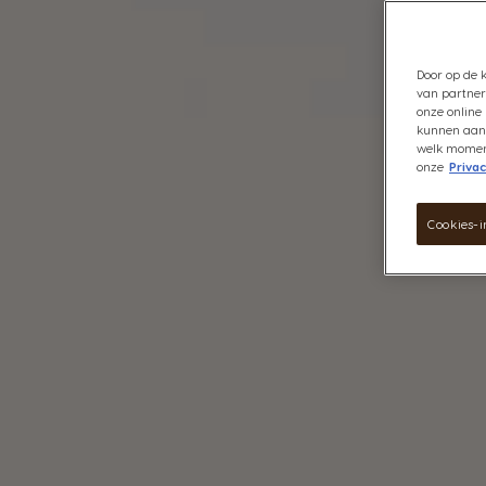
Door op de k
van partner
onze online 
kunnen aanb
welk moment 
onze
Privac
Cookies-i