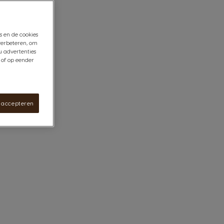
s en de cookies
verbeteren, om
u advertenties
 of op eender
s accepteren