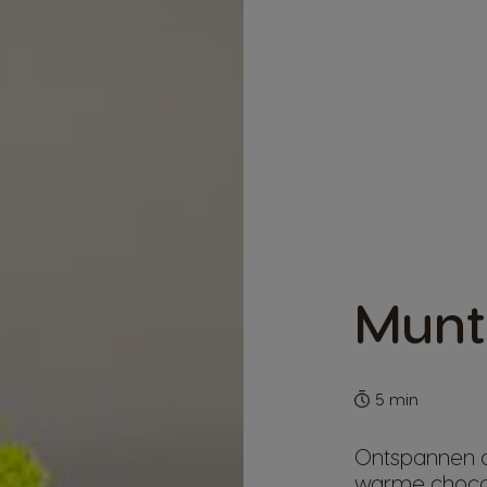
Munt
5 min
Ontspannen 
warme chocome