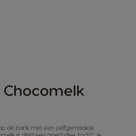
 Chocomelk
op de bank met een zelfgemaakte
lk is altijd een goed idee, toch? Je