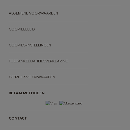
voor jou
bestellen
ALGEMENE VOORWAARDEN
Hulp & onderhoud
COOKIEBELEID
Vergelijking machines
machines
COOKIES-INSTELLINGEN
TOEGANKELIJKHEIDSVERKLARING
GEBRUIKSVOORWAARDEN
BETAALMETHODEN
CONTACT