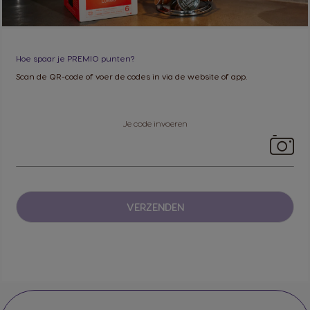
Hoe spaar je PREMIO punten?
Scan de QR-code of voer de codes in via de website of app.
Je code invoeren
J
e
c
o
d
e
VERZENDEN
i
n
v
o
e
r
e
n