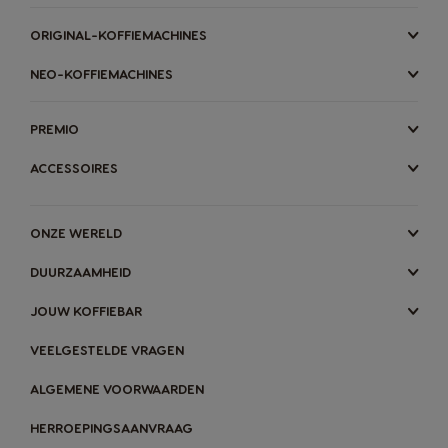
ORIGINAL-KOFFIEMACHINES
NEO-KOFFIEMACHINES
PREMIO
ACCESSOIRES
MACHINES
DRANKEN
ONZE WERELD
ACCESSOIRES
DUURZAAMHEID
ORIGINAL MACHINES
ORIGINAL DRANKEN
MACHINES
DRANKEN
DUURZAAMHEID
JOUW KOFFIEBAR
Proef de toekomst
VEELGESTELDE VRAGEN
JOUW KOFFIEBAR
Composteerbare pads & sachets
voor
NEO
machines
ALGEMENE VOORWAARDEN
AANBIEDINGEN %
HERROEPINGSAANVRAAG
Vind het beste systeem
Snel opnieuw