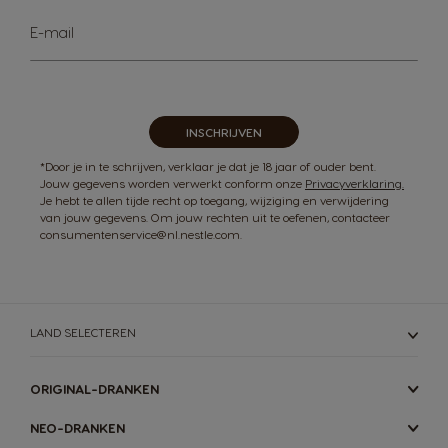
Abonneer
E-mail
u
op
onze
nieuwsbrief
INSCHRIJVEN
*Door je in te schrijven, verklaar je dat je 18 jaar of ouder bent.
Jouw gegevens worden verwerkt conform onze
Privacyverklaring.
Je hebt te allen tijde recht op toegang, wijziging en verwijdering
van jouw gegevens. Om jouw rechten uit te oefenen, contacteer
consumentenservice@nl.nestle.com.
LAND SELECTEREN
ORIGINAL-DRANKEN
NEO-DRANKEN