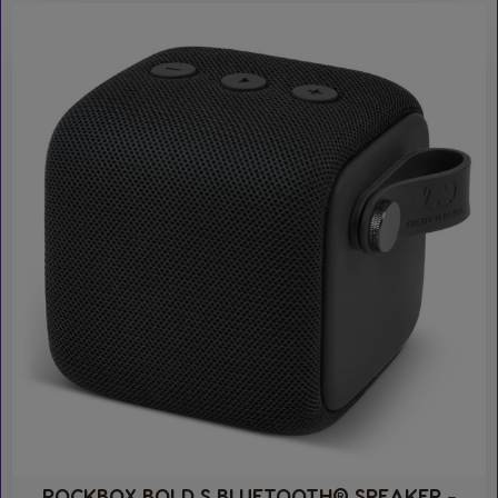
ROCKBOX BOLD S BLUETOOTH® SPEAKER −