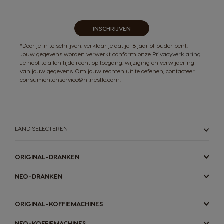
nieuwsbrief
INSCHRIJVEN
*Door je in te schrijven, verklaar je dat je 18 jaar of ouder bent.
Jouw gegevens worden verwerkt conform onze
Privacyverklaring.
Je hebt te allen tijde recht op toegang, wijziging en verwijdering
van jouw gegevens. Om jouw rechten uit te oefenen, contacteer
consumentenservice@nl.nestle.com.
LAND SELECTEREN
ORIGINAL-DRANKEN
NEO-DRANKEN
ORIGINAL-KOFFIEMACHINES
NEO-KOFFIEMACHINES