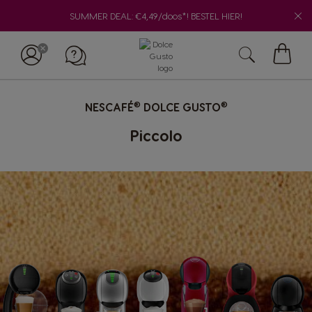
SUMMER DEAL: €4,49/doos*! BESTEL HIER!
Winke
®
®
NESCAFÉ
DOLCE GUSTO
Piccolo