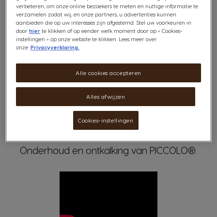
verbeteren, om onze online bezoekers te meten en nuttige informatie te
verzamelen zodat wij, en onze partners, u advertenties kunnen
aanbieden die op uw interesses zijn afgestemd. Stel uw voorkeuren in
door
hier
te klikken of op eender welk moment door op « Cookies-
instellingen » op onze website te klikken. Lees meer over
onze
Privacyverklaring.
Alle cookies accepteren
Alles afwijzen
Draag zorg van jouw
Cookies-instellingen
PICCOLO®
.
Onderhoud en ontkalking van PICCOLO®.