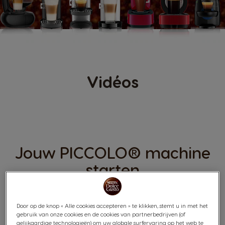
Vidéos
Jouw PICCOLO® machine
starten
Je machine voor de eerste keer gebruiken
Door op de knop « Alle cookies accepteren » te klikken, stemt u in met het
gebruik van onze cookies en de cookies van partnerbedrijven (of
gelijkaardige technologieën) om uw globale surfervaring op het web te